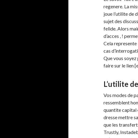
regenere. La mi
joue l’utilite d
sujet des discuss
felide. Alors ma
d’acces , ! perm
Cela represente c
cas d’interrogat
Que vous soyez p
faire sur le lien 
L’utilite 
Vos modes de pa
ressemblent hono
quantite capital
dresse mettre sa
que les transfer
Trustly, Instade