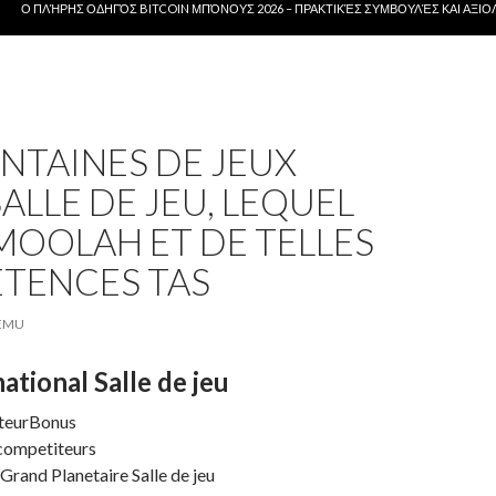
Ο ΠΛΉΡΗΣ ΟΔΗΓΌΣ BITCOIN ΜΠΌΝΟΥΣ 2026 – ΠΡΑΚΤΙΚΈΣ ΣΥΜΒΟΥΛΈΣ ΚΑΙ ΑΞΙ
NTAINES DE JEUX
ALLE DE JEU, LEQUEL
MOOLAH ET DE TELLES
TENCES TAS
EMU
national Salle de jeu
teurBonus
 competiteurs
 Grand Planetaire Salle de jeu