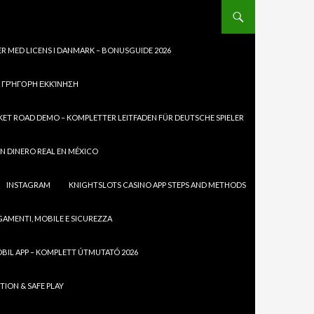
ER MED LICENS I DANMARK – BONUSGUIDE 2026
Α ΓΡΉΓΟΡΗ ΕΚΚΊΝΗΣΗ
KET ROAD DEMO – KOMPLETTER LEITFADEN FÜR DEUTSCHE SPIELER
ON DINERO REAL EN MÉXICO
INSTAGRAM
KNIGHTSLOTS CASINO APP STEPS AND METHODS
GAMENTI, MOBILE E SICUREZZA
BIL APP – KOMPLETT ÚTMUTATÓ 2026
TION & SAFE PLAY