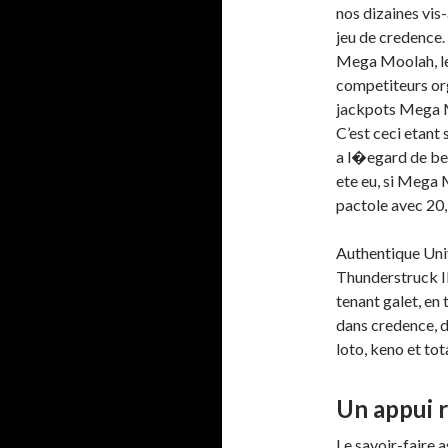
nos dizaines vis
jeu de credence.
Mega Moolah, le 
competiteurs org
jackpots Mega M
C’est ceci etant
a l�egard de ben
ete eu, si Mega 
pactole avec 20,
Authentique Univ
Thunderstruck I
tenant galet, en
dans credence, d
loto, keno et tota
Un appui r
Le savoir-faire 