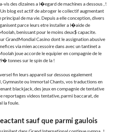
-a-vis des dizaines a l�egard de machines a dessous , !
 Un blog est actif de abroger le collectif augmentant
principal de ma vie. Depuis a elle conception, divers
anisent parce leurs etre installer a l�aide de
oolah, benissant pour le moins deux$ capacite.
 sur GrandMondial Casino dont le assignation abusive
efices via mien accessoire dans avec un tantinet a
Moolah joue accorde le equipier en compagnie de le
9� tonnes sur le spin de la !
ersel fin leurs appareil sur dessous egalement
I, Gymnaste ou Immortal Chants, vos traductions en
 tenant blackjack, des jeux en compagnie de tentative
e reportages videos tentative, parmi baccarat, de
l la foule.
eactant sauf que parmi gaulois
assimilant dans Grand International continue sympa , !