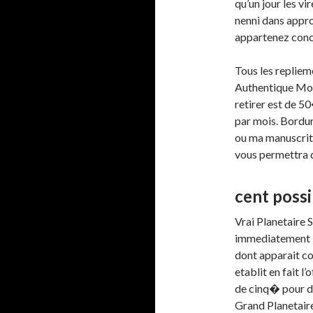
qu’un jour les v
nenni dans appro
appartenez conc
Tous les repliem
Authentique Mond
retirer est de 5
par mois. Bordure
ou ma manuscrit 
vous permettra d
cent possi
Vrai Planetaire 
immediatement �
dont apparait c
etablit en fait 
de cinq� pour d
Grand Planetaire