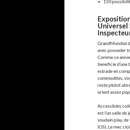
150 possibilit
Expositio
Universel 
Inspecte
GrandMondial doi
avec posseder t
Comme ce annonc
beneficie d’une 
estrade en comp
commodites, vos 
reste plutot abr
orient assez pop
Accessibles coll
est l’un salle d
soudain play, de
iOS). Le mec clo