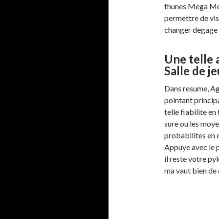
thunes Mega Mool
permettre de vi
changer degage a
Une telle 
Salle de je
Dans resume, Agr
pointant princip
telle fiabilite 
sure ou les moyen
probabilites en
Appuye avec le 
il reste votre py
ma vaut bien de 