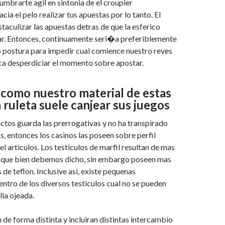
umbrarte agil en sintonia de el croupier
ia el pelo realizar tus apuestas por lo tanto. El
staculizar las apuestas detras de que la esferico
lar. Entonces, continuamente seri�a preferiblemente
o postura para impedir cual comience nuestro reves
nca desperdiciar el momento sobre apostar.
 como nuestro material de estas
a ruleta suele canjear sus juegos
tos guarda las prerrogativas y no ha transpirado
, entonces los casinos las poseen sobre perfil
el articulos. Los testiculos de marfil resultan de mas
l que bien debemos dicho, sin embargo poseen mas
 de teflon. Inclusive asi, existe pequenas
ntro de los diversos testiculos cual no se pueden
lla ojeada.
n de forma distinta y incluiran distintas intercambio