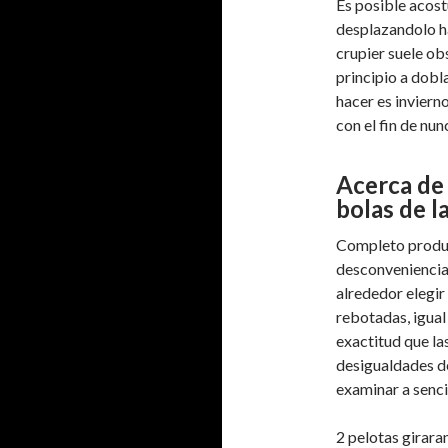
Es posible acost
desplazandolo hac
crupier suele ob
principio a dob
hacer es inviern
con el fin de nu
Acerca de
bolas de l
Completo produc
desconveniencias
alrededor elegir 
rebotadas, igua
exactitud que las
desigualdades de
examinar a senci
2 pelotas girara