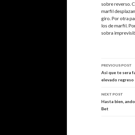
sobre reverso. C
marfil desplazand
giro. Por otra p
los de marfil. Po
sobra imprevisibl
Post
PREVIOUS POST
navigati
Asi que te sera f
elevado regreso 
NEXT POST
Hasta bien, ando
Bet