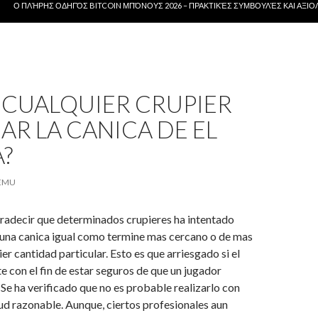
Ο ΠΛΉΡΗΣ ΟΔΗΓΌΣ BITCOIN ΜΠΌΝΟΥΣ 2026 – ΠΡΑΚΤΙΚΈΣ ΣΥΜΒΟΥΛΈΣ ΚΑΙ ΑΞΙ
 CUALQUIER CRUPIER
R LA CANICA DE EL
?
EMU
tradecir que determinados crupieres ha intentado
 una canica igual como termine mas cercano o de mas
ier cantidad particular. Esto es que arriesgado si el
te con el fin de estar seguros de que un jugador
 Se ha verificado que no es probable realizarlo con
ud razonable. Aunque, ciertos profesionales aun