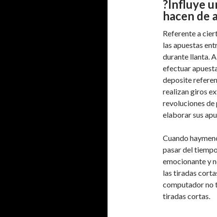
?Influye u
hacen de a
Referente a cier
las apuestas ent
durante llanta. 
efectuar apuesta
deposite referen
realizan giros e
revoluciones de 
elaborar sus apu
Cuando haymenos 
pasar del tiempo
emocionante y no
las tiradas cort
computador no t
tiradas cortas.