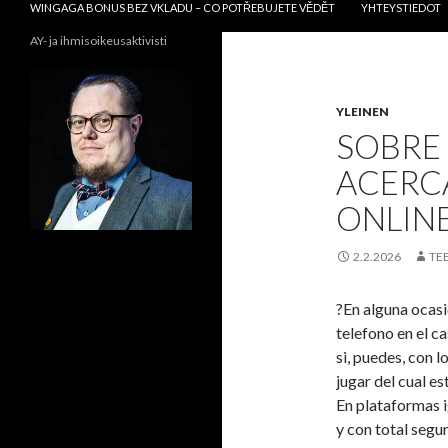
WINGAGA BONUS BEZ VKLADU – CO POTŘEBUJETE VĚDĚT
YHTEYSTIEDOT
AY- ja ihmisoikeusaktivisti
YLEINEN
SOBRE
ACERCA
ONLIN
2.2.2026
TE
?En alguna ocasi
telefono en el c
si, puedes, con l
jugar del cual e
En plataformas i
y con total segu