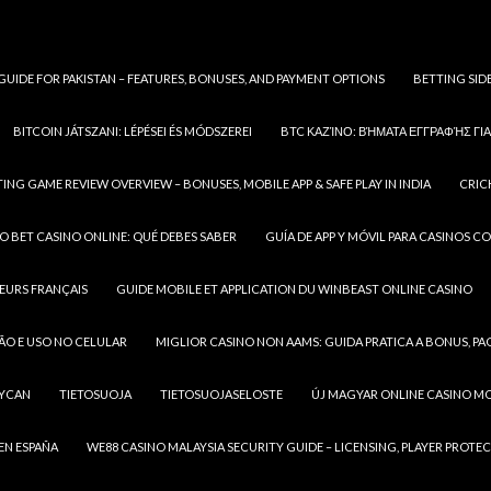
 GUIDE FOR PAKISTAN – FEATURES, BONUSES, AND PAYMENT OPTIONS
BETTING SID
BITCOIN JÁTSZANI: LÉPÉSEI ÉS MÓDSZEREI
BTC ΚΑΖΊΝΟ: ΒΉΜΑΤΑ ΕΓΓΡΑΦΉΣ ΓΙ
ING GAME REVIEW OVERVIEW – BONUSES, MOBILE APP & SAFE PLAY IN INDIA
CRIC
 BET CASINO ONLINE: QUÉ DEBES SABER
GUÍA DE APP Y MÓVIL PARA CASINOS C
UEURS FRANÇAIS
GUIDE MOBILE ET APPLICATION DU WINBEAST ONLINE CASINO
ÃO E USO NO CELULAR
MIGLIOR CASINO NON AAMS: GUIDA PRATICA A BONUS, PA
AYCAN
TIETOSUOJA
TIETOSUOJASELOSTE
ÚJ MAGYAR ONLINE CASINO MO
EN ESPAÑA
WE88 CASINO MALAYSIA SECURITY GUIDE – LICENSING, PLAYER PROTEC