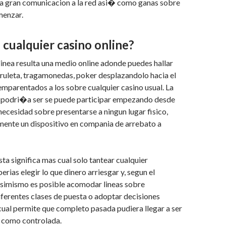
na gran comunicacion a la red asi� como ganas sobre
menzar.
 cualquier casino online?
linea resulta una medio online adonde puedes hallar
 ruleta, tragamonedas, poker desplazandolo hacia el
emparentados a los sobre cualquier casino usual. La
d podri�a ser se puede participar empezando desde
 necesidad sobre presentarse a ningun lugar fisico,
mente un dispositivo en compania de arrebato a
sta significa mas cual solo tantear cualquier
rias elegir lo que dinero arriesgar y, segun el
asimismo es posible acomodar lineas sobre
ferentes clases de puesta o adoptar decisiones
 cual permite que completo pasada pudiera llegar a ser
 como controlada.