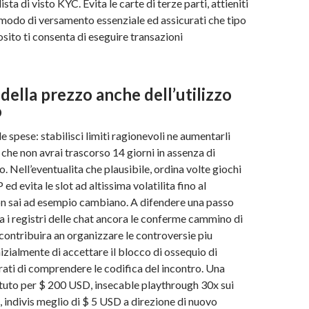
ista di visto KYC. Evita le carte di terze parti, attieniti
modo di versamento essenziale ed assicurati che tipo
osito ti consenta di eseguire transazioni
della prezzo anche dell’utilizzo
o
 spese: stabilisci limiti ragionevoli ne aumentarli
che non avrai trascorso 14 giorni in assenza di
. Nell’eventualita che plausibile, ordina volte giochi
 ed evita le slot ad altissima volatilita fino al
 sai ad esempio cambiano. A difendere una passo
a i registri delle chat ancora le conferme cammino di
contribuira an organizzare le controversie piu
izialmente di accettare il blocco di ossequio di
ati di comprendere le codifica del incontro. Una
tuto per $ 200 USD, insecable playthrough 30x sui
, indivis meglio di $ 5 USD a direzione di nuovo