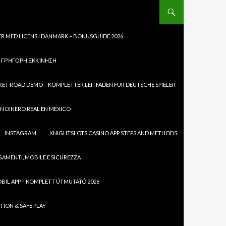
ER MED LICENS I DANMARK – BONUSGUIDE 2026
Α ΓΡΉΓΟΡΗ ΕΚΚΊΝΗΣΗ
KET ROAD DEMO – KOMPLETTER LEITFADEN FÜR DEUTSCHE SPIELER
ON DINERO REAL EN MÉXICO
INSTAGRAM
KNIGHTSLOTS CASINO APP STEPS AND METHODS
GAMENTI, MOBILE E SICUREZZA
BIL APP – KOMPLETT ÚTMUTATÓ 2026
TION & SAFE PLAY