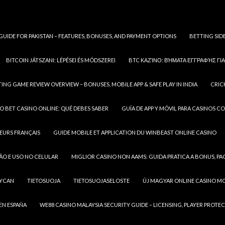
 GUIDE FOR PAKISTAN – FEATURES, BONUSES, AND PAYMENT OPTIONS
BETTING SID
BITCOIN JÁTSZANI: LÉPÉSEI ÉS MÓDSZEREI
BTC ΚΑΖΊΝΟ: ΒΉΜΑΤΑ ΕΓΓΡΑΦΉΣ ΓΙ
ING GAME REVIEW OVERVIEW – BONUSES, MOBILE APP & SAFE PLAY IN INDIA
CRIC
 BET CASINO ONLINE: QUÉ DEBES SABER
GUÍA DE APP Y MÓVIL PARA CASINOS C
UEURS FRANÇAIS
GUIDE MOBILE ET APPLICATION DU WINBEAST ONLINE CASINO
ÃO E USO NO CELULAR
MIGLIOR CASINO NON AAMS: GUIDA PRATICA A BONUS, PA
AYCAN
TIETOSUOJA
TIETOSUOJASELOSTE
ÚJ MAGYAR ONLINE CASINO MO
EN ESPAÑA
WE88 CASINO MALAYSIA SECURITY GUIDE – LICENSING, PLAYER PROTEC