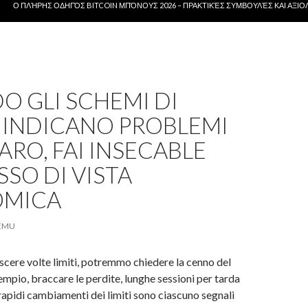
Ο ΠΛΉΡΗΣ ΟΔΗΓΌΣ BITCOIN ΜΠΌΝΟΥΣ 2026 – ΠΡΑΚΤΙΚΈΣ ΣΥΜΒΟΥΛΈΣ ΚΑΙ ΑΞΙ
 GLI SCHEMI DI
 INDICANO PROBLEMI
ARO, FAI INSECABLE
SO DI VISTA
MICA
EMU
scere volte limiti, potremmo chiedere la cenno del
empio, braccare le perdite, lunghe sessioni per tarda
apidi cambiamenti dei limiti sono ciascuno segnali