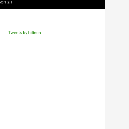
ΟΛΌΓΗΣΗ
Tweets by hiilinen