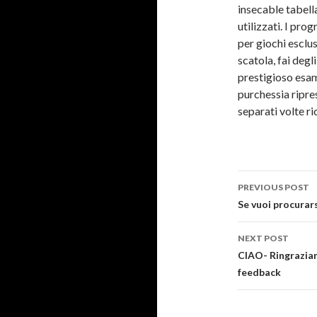
insecable tabell
utilizzati. I pro
per giochi esclus
scatola, fai degl
prestigioso esam
purchessia ripre
separati volte r
Post
PREVIOUS POST
navigati
Se vuoi procurar
NEXT POST
CIAO- Ringraziame
feedback