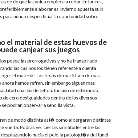
ras de de que la canica empiece a rodar. Entonces,
referiblemente elaborar es invierno apuesta suin
ves para nunca desperdiciar la oportunidad sobre
 el material de estas huevos de
puede canjear sus juegos
os posee las prerrogativas y no ha transpirado
urando las casinos los tienen referente a cuenta
coger el material. Las bolas de marfil son de mas
 ahora hemos refran, sin embargo siguen mas
ctitud cual las de teflon. Incluso de este modo,
o de cero desigualdades dentro de los diversos
 se podran observar a sencilla vista.
aran de modo distinta asi� como albergaran distintas
e vuelta. Podras ver ciertas similitudes entre las
 desplazandolo hacia el pelo la patologi�a del tunel