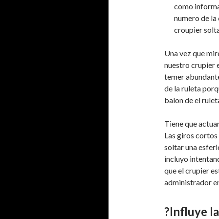
como informa
numero de la 
croupier solta
Una vez que mire
nuestro crupier 
temer abundante 
de la ruleta por
balon de el rule
Tiene que actuar
Las giros cortos
soltar una esfer
incluyo intentan
que el crupier e
administrador en
?Influye l