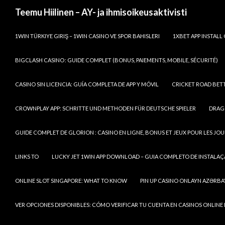
Search
Teemu Hiilinen – AY- ja ihmisoikeusaktivisti
SKIP TO CONTENT
1WIN TÜRKIYE GIRIŞ – 1WIN CASINO VE SPOR BAHISLERI
1XBET APP INSTALL
BIGCLASH CASINO : GUIDE COMPLET (BONUS, PAIEMENTS, MOBILE, SÉCURITÉ)
CASINO SIN LICENCIA: GUÍA COMPLETA DE APP Y MÓVIL
CRICKET ROAD BETT
CROWNPLAY APP: SCHRITTE UND METHODEN FÜR DEUTSCHE SPIELER
DRAGO
GUIDE COMPLET DE GLORION : CASINO EN LIGNE, BONUS ET JEUX POUR LES JO
LINKS TO
LUCKY JET 1WIN APP DOWNLOAD – GUIA COMPLETO DE INSTALAÇ
ONLINE SLOT SINGAPORE: WHAT TO KNOW
PIN UP CASINO ONLAYN AZƏRB
VER OPCIONES DISPONIBLES: CÓMO VERIFICAR TU CUENTA EN CASINOS ONLINE 