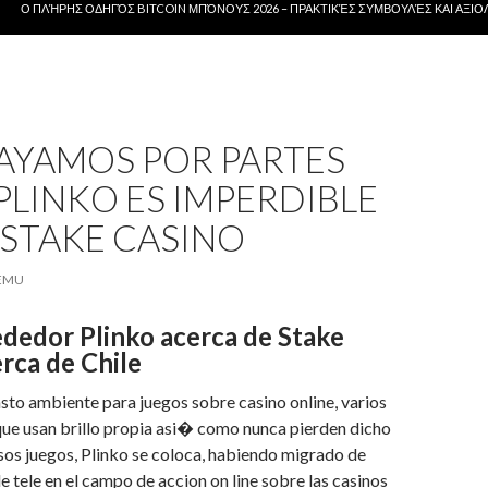
Ο ΠΛΉΡΗΣ ΟΔΗΓΌΣ BITCOIN ΜΠΌΝΟΥΣ 2026 – ΠΡΑΚΤΙΚΈΣ ΣΥΜΒΟΥΛΈΣ ΚΑΙ ΑΞΙ
AYAMOS POR PARTES
PLINKO ES IMPERDIBLE
 STAKE CASINO
EMU
ededor Plinko acerca de Stake
rca de Chile
sto ambiente para juegos sobre casino online, varios
 que usan brillo propia asi� como nunca pierden dicho
sos juegos, Plinko se coloca, habiendo migrado de
de tele en el campo de accion on line sobre las casinos