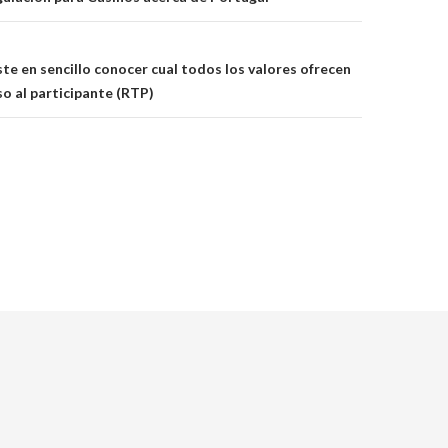
on
ste en sencillo conocer cual todos los valores ofrecen
so al participante (RTP)