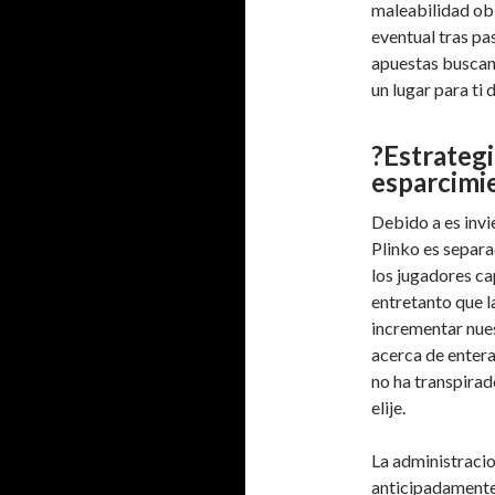
maleabilidad obl
eventual tras p
apuestas buscan
un lugar para ti 
?Estrategi
esparcimi
Debido a es invi
Plinko es separa
los jugadores ca
entretanto que 
incrementar nues
acerca de entera
no ha transpirad
elije.
La administracio
anticipadamente 