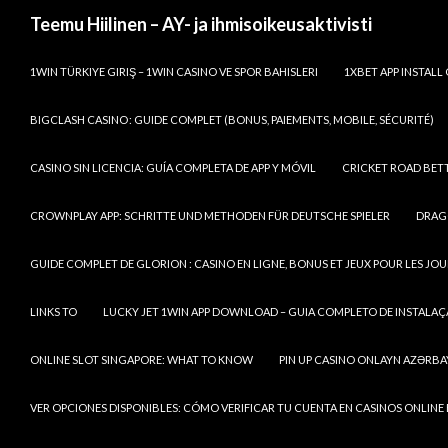
Search
Teemu Hiilinen – AY- ja ihmisoikeusaktivisti
SKIP TO CONTENT
1WIN TÜRKIYE GIRIŞ – 1WIN CASINO VE SPOR BAHISLERI
1XBET APP INSTALL
BIGCLASH CASINO : GUIDE COMPLET (BONUS, PAIEMENTS, MOBILE, SÉCURITÉ)
CASINO SIN LICENCIA: GUÍA COMPLETA DE APP Y MÓVIL
CRICKET ROAD BETT
CROWNPLAY APP: SCHRITTE UND METHODEN FÜR DEUTSCHE SPIELER
DRAGO
GUIDE COMPLET DE GLORION : CASINO EN LIGNE, BONUS ET JEUX POUR LES JO
LINKS TO
LUCKY JET 1WIN APP DOWNLOAD – GUIA COMPLETO DE INSTALAÇ
ONLINE SLOT SINGAPORE: WHAT TO KNOW
PIN UP CASINO ONLAYN AZƏRB
VER OPCIONES DISPONIBLES: CÓMO VERIFICAR TU CUENTA EN CASINOS ONLINE 