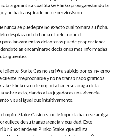
iobra garantiza cual Stake Plinko prosiga estando la
o y no ha transpirado no de nerviosismo.
 nunca se puede preino exacto cual tomara su ficha,
elo desplazandolo hacia el pelo mirar el
para lanzamientos delanteros puede proporcionar
udandote an encaminarse decisiones mas informadas
subsiguientes.
el cliente: Stake Casino seri�a sabido por es invierno
e cliente irreprochable y no ha transpirado graficos
Stake Plinko si no le importa hacerse amiga de la
ia sobre esto, dando a las jugadores una vivencia
anto visual igual que intuitivamente.
 limpio: Stake Casino si no le importa hacerse amiga
norgullece de su transparencia y equidad. Este
ibiri? extiende en Plinko Stake, que utiliza