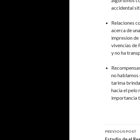
algoritmos co
accidental sit
Relaciones co
acerca de una
impresion de 
vivencias de P
y no ha trans
Recompensas 
no hablamos s
tarima brind
hacia el pelo
importancia t
Post
PREVIOUS POST
Estudio de el Re