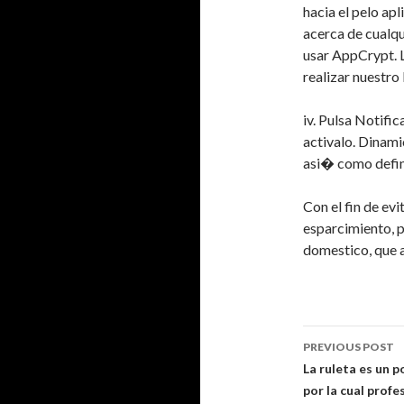
hacia el pelo ap
acerca de cualqui
usar AppCrypt. 
realizar nuestro
iv. Pulsa Notifi
activalo. Dinam
asi� como defin
Con el fin de evi
esparcimiento, p
domestico, que a
Post
PREVIOUS POST
navigati
La ruleta es un 
por la cual profe