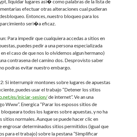
pt, liquidar lugares asi� como palabras de la lista de
entarias efectuar otras alteraciones cual pudieran
 desbloqueo. Entonces, nuestro bloqueo para los
parcimiento seri�a eficaz.
: Para impedir que cualquiera accedas a sitios en
puestas, puedes pedir a una persona especializada
en el caso de que nos lo olvidemos algun hermano)
 una contrasena del camino dos. Desprovisto saber
 no podras evitar nuestro embargo.
: Si interrumpir montones sobre lugares de apuestas
ciente, puedes usar el trabajo “Detener los sitios
o.net/es/iniciar-sesion/
de internet”. Ve an una
o Www”. Energica “Parar los esposos sitios de
al bloqueara todos los lugares sobre apuestas, y no ha
s sitios normales. Aunque se puede hacer clic en
 engrosar determinados sitios permitidos (igual que
os para el trabajo) sobre la pestana “Simplificar