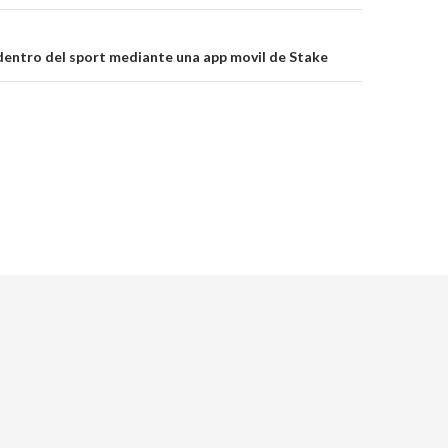
entro del sport mediante una app movil de Stake