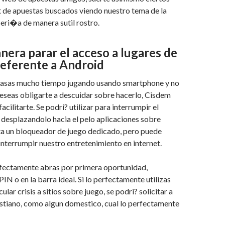
et de apuestas buscados viendo nuestro tema de la
eri�a de manera sutil rostro.
era parar el acceso a lugares de
referente a Android
pasas mucho tiempo jugando usando smartphone y no
eseas obligarte a descuidar sobre hacerlo, Cisdem
cilitarte. Se podri? utilizar para interrumpir el
 desplazandolo hacia el pelo aplicaciones sobre
ta un bloqueador de juego dedicado, pero puede
 interrumpir nuestro entretenimiento en internet.
rfectamente abras por primera oportunidad,
IN o en la barra ideal. Si lo perfectamente utilizas
cular crisis a sitios sobre juego, se podri? solicitar a
istiano, como algun domestico, cual lo perfectamente