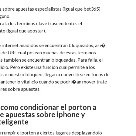
 sobre apuestas especialistas (igual que bet365)
lguno.
 a la los terminos clave trascendentes el
to (igual que apostar).
 de internet anadidos se encuentran bloqueados, asi�
de URL cual posean muchas de estas terminos
s tambien se encuentran bloqueadas. Para falla, el
icio. Pero existe una funcion cual permite a los
urar nuestro bloqueo, llegan a convertirse en focos de
mantenerlo vitalicio cuando se podri�an mover trate
res sobre apuestas.
 como condicionar el porton a
re apuestas sobre iphone y
teligente
terrumpir el porton a ciertos lugares desplazandolo