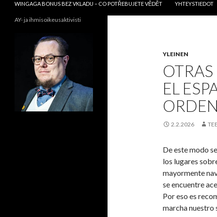
WINGAGA BONUS BEZ VKLADU – CO POTŘEBUJETE VĚDĚT
YHTEYSTIEDOT
AY- ja ihmisoikeusaktivisti
YLEINEN
OTRAS
EL ESP
ORDE
2.2.2026
TE
De este modo se
los lugares sob
mayormente nav
se encuentre ace
Por eso es recom
marcha nuestro s