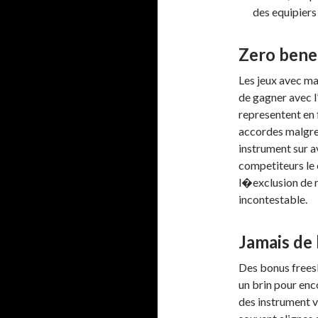
des equipiers
Zero bene
Les jeux avec ma
de gagner avec l
representent en f
accordes malgre 
instrument sur a
competiteurs le 
l�exclusion de 
incontestable.
Jamais de 
Des bonus freesl
un brin pour enc
des instrument v