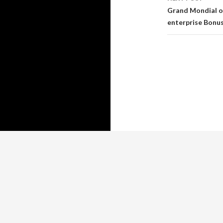
Grand Mondial o
enterprise Bonu