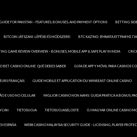
 GUIDE FOR PAKISTAN – FEATURES, BONUSES, AND PAYMENT OPTIONS
BETTING SID
BITCOIN JÁTSZANI: LÉPÉSEI ÉS MÓDSZEREI
BTC ΚΑΖΊΝΟ: ΒΉΜΑΤΑ ΕΓΓΡΑΦΉΣ ΓΙ
ING GAME REVIEW OVERVIEW – BONUSES, MOBILE APP & SAFE PLAY IN INDIA
CRIC
 BET CASINO ONLINE: QUÉ DEBES SABER
GUÍA DE APP Y MÓVIL PARA CASINOS C
UEURS FRANÇAIS
GUIDE MOBILE ET APPLICATION DU WINBEAST ONLINE CASINO
ÃO E USO NO CELULAR
MIGLIOR CASINO NON AAMS: GUIDA PRATICA A BONUS, PA
AYCAN
TIETOSUOJA
TIETOSUOJASELOSTE
ÚJ MAGYAR ONLINE CASINO MO
EN ESPAÑA
WE88 CASINO MALAYSIA SECURITY GUIDE – LICENSING, PLAYER PROTEC