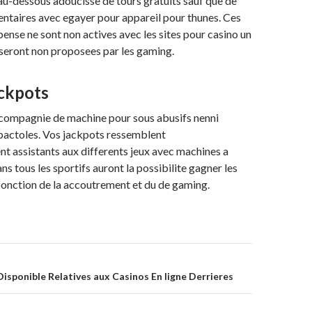
au-dessous adoucisse de tours gratuits sauf que de
ntaires avec egayer pour appareil pour thunes. Ces
nse ne sont non actives avec les sites pour casino un
 seront non proposees par les gaming.
ckpots
 compagnie de machine pour sous abusifs nenni
pactoles. Vos jackpots ressemblent
nt assistants aux differents jeux avec machines a
ans tous les sportifs auront la possibilite gagner les
fonction de la accoutrement et du de gaming.
on
isponible Relatives aux Casinos En ligne Derrieres