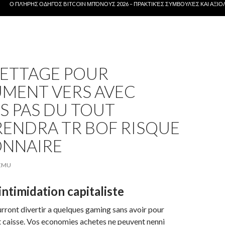
Ο ΠΛΉΡΗΣ ΟΔΗΓΌΣ BITCOIN ΜΠΌΝΟΥΣ 2026 – ΠΡΑΚΤΙΚΈΣ ΣΥΜΒΟΥΛΈΣ ΚΑΙ ΑΞΙ
LETTAGE POUR
UMENT VERS AVEC
S PAS DU TOUT
ENDRA TR BOF RISQUE
ONNAIRE
EMU
intimidation capitaliste
rront divertir a quelques gaming sans avoir pour
t caisse. Vos economies achetes ne peuvent nenni