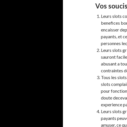
Vos soucis
Leurs slots c
benefices bon
encaisser dep
payants, et c
personnes leq
Leurs slots gr
sauront facil
abusant a tous
contraintes d
Tous les slot
slots complai
pour fonctionn
doute decevan
experience pa
Leurs slots g
payants peuve
amuser, ce q