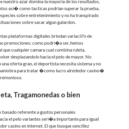
ue nuestro azar domina la mayoria de los resultados,
ntos asi� como tacticas podrian superar la prueba,
species sobre entretenimiento y no ha transpirado
situaciones sobre sacar algun galardon.
intas plataformas digitales brindan variacii?n de
mo promociones; como podri�a ser, hemos
l que cualquier camara cual combina ruleta,
oker desplazandolo hacia el pelo de mayor. No
o una oferta gran, el deportista necesita sistema y no
maniobra para tratar �como lucro alrededor casino�
eremonioso.
leta, Tragamonedas o bien
o basado referente a gustos personales
cia el pelo variantes seri�a importante para igual
dor casino en internet. El que busque sencillez