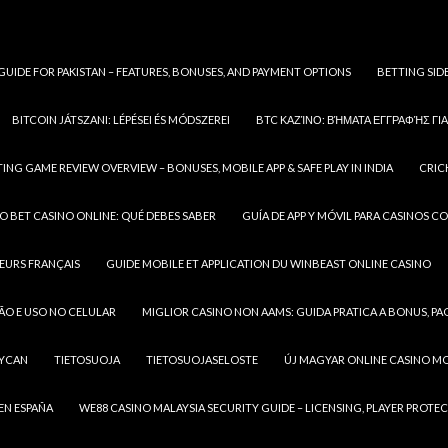
 GUIDE FOR PAKISTAN – FEATURES, BONUSES, AND PAYMENT OPTIONS
BETTING SID
BITCOIN JÁTSZANI: LÉPÉSEI ÉS MÓDSZEREI
BTC ΚΑΖΊΝΟ: ΒΉΜΑΤΑ ΕΓΓΡΑΦΉΣ ΓΙ
ING GAME REVIEW OVERVIEW – BONUSES, MOBILE APP & SAFE PLAY IN INDIA
CRIC
 BET CASINO ONLINE: QUÉ DEBES SABER
GUÍA DE APP Y MÓVIL PARA CASINOS C
UEURS FRANÇAIS
GUIDE MOBILE ET APPLICATION DU WINBEAST ONLINE CASINO
ÃO E USO NO CELULAR
MIGLIOR CASINO NON AAMS: GUIDA PRATICA A BONUS, PA
AYCAN
TIETOSUOJA
TIETOSUOJASELOSTE
ÚJ MAGYAR ONLINE CASINO MO
EN ESPAÑA
WE88 CASINO MALAYSIA SECURITY GUIDE – LICENSING, PLAYER PROTEC