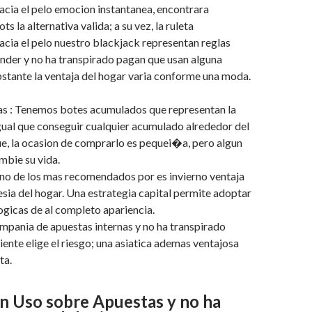
cia el pelo emocion instantanea, encontrara
ots la alternativa valida; a su vez, la ruleta
cia el pelo nuestro blackjack representan reglas
ender y no ha transpirado pagan que usan alguna
bstante la ventaja del hogar varia conforme una moda.
 : Tenemos botes acumulados que representan la
igual que conseguir cualquier acumulado alrededor del
e, la ocasion de comprarlo es pequei�a, pero algun
mbie su vida.
no de los mas recomendados por es invierno ventaja
esia del hogar. Una estrategia capital permite adoptar
logicas de al completo apariencia.
ompania de apuestas internas y no ha transpirado
liente elige el riesgo; una asiatica ademas ventajosa
ta.
un Uso sobre Apuestas y no ha