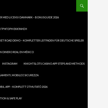
ER MED LICENS I DANMARK – BONUSGUIDE 2026
Α ΓΡΉΓΟΡΗ ΕΚΚΊΝΗΣΗ
KET ROAD DEMO – KOMPLETTER LEITFADEN FÜR DEUTSCHE SPIELER
ON DINERO REAL EN MÉXICO
INSTAGRAM
KNIGHTSLOTS CASINO APP STEPS AND METHODS
GAMENTI, MOBILE E SICUREZZA
BIL APP – KOMPLETT ÚTMUTATÓ 2026
TION & SAFE PLAY