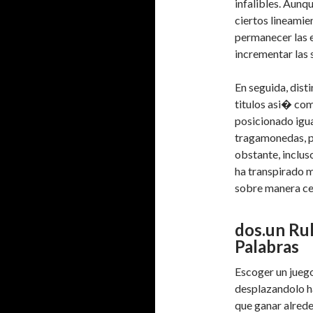
infalibles. Aunq
ciertos lineamie
permanecer las e
incrementar las 
En seguida, dist
titulos asi� co
posicionado igua
tragamonedas, p
obstante, inclus
ha transpirado 
sobre manera c
dos.un Ru
Palabras
Escoger un jueg
desplazandolo ha
que ganar alrede