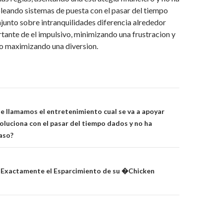
leando sistemas de puesta con el pasar del tiempo
junto sobre intranquilidades diferencia alrededor
ante de el impulsivo, minimizando una frustracion y
do maximizando una diversion.
on
e llamamos el entretenimiento cual se va a apoyar
soluciona con el pasar del tiempo dados y no ha
aso?
e Exactamente el Esparcimiento de su �Chicken