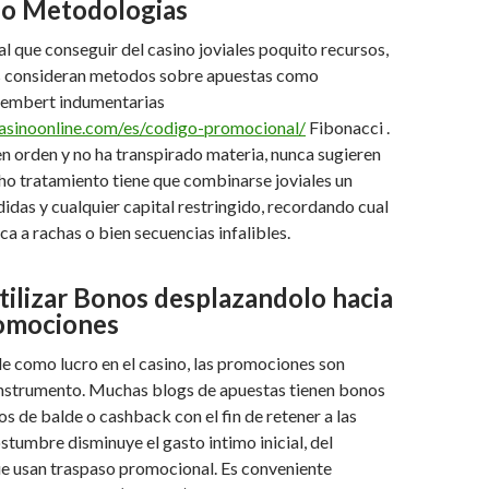
do Metodologias
ual que conseguir del casino joviales poquito recursos,
s consideran metodos sobre apuestas como
lembert indumentarias
casinoonline.com/es/codigo-promocional/
Fibonacci .
 orden y no ha transpirado materia, nunca sugieren
cho tratamiento tiene que combinarse joviales un
didas y cualquier capital restringido, recordando cual
ica a rachas o bien secuencias infalibles.
tilizar Bonos desplazandolo hacia
romociones
e como lucro en el casino, las promociones son
instrumento. Muchas blogs de apuestas tienen bonos
os de balde o cashback con el fin de retener a las
ostumbre disminuye el gasto intimo inicial, del
ue usan traspaso promocional. Es conveniente