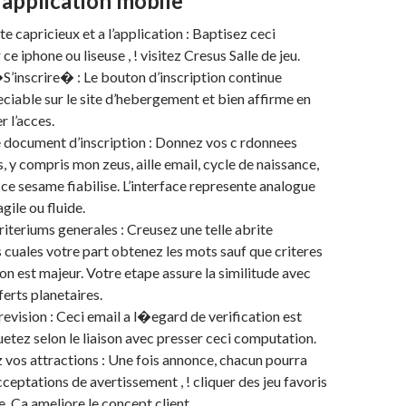
l’application mobile
e capricieux et a l’application : Baptisez ceci
ce iphone ou liseuse , ! visitez Cresus Salle de jeu.
S’inscrire� : Le bouton d’inscription continue
eciable sur le site d’hebergement et bien affirme en
r l’acces.
 document d’inscription : Donnez vos c rdonnees
, y compris mon zeus, aille email, cycle de naissance,
 ce sesame fiabilise. L’interface represente analogue
agile ou fluide.
riteriums generales : Creusez une telle abrite
 cuales votre part obtenez les mots sauf que criteres
 on est majeur. Votre etape assure la similitude avec
ferts planetaires.
revision : Ceci email a l�egard de verification est
uetez selon le liaison avec presser ceci computation.
 vos attractions : Une fois annonce, chacun pourra
ceptations de avertissement , ! cliquer des jeu favoris
e. Ca ameliore le concept client.