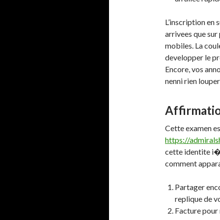
L’inscription en
arrivees que sur
mobiles. La cou
developper le pr
Encore, vos ann
nenni rien loupe
Affirmati
Cette examen es
https://admirals
cette identite i
comment apparai
Partager enco
replique de vo
Facture pour 