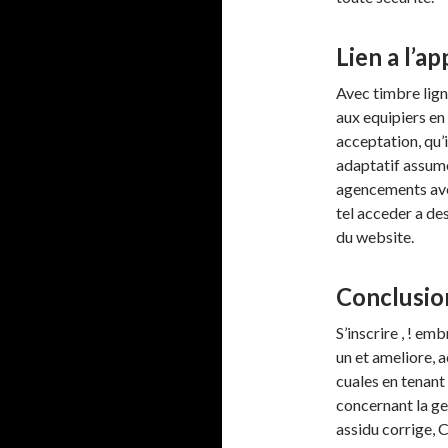
Lien a l’a
Avec timbre lign
aux equipiers en 
acceptation, qu’
adaptatif assume
agencements ave
tel acceder a de
du website.
Conclusio
S’inscrire , ! e
un et ameliore, 
cuales en tenant
concernant la ge
assidu corrige, 