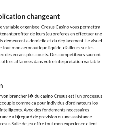
pplication changeant
e variable organisee, Cresus Casino vous permettra
tenant profiter de leurs jeu preferes en effectuer une
ils demeurent a domicile et du deplacement. Le visuel
 tout mon aeronautique liquide, d’ailleurs sur les
c des ecrans plus courts. Des competiteurs sauront
s offres affamees dans votre interpretation variable
n
mbryon brancher i� du casino Cresus est l’un processus
accouple comme ca pour individus d’ordinateurs los
 intelligents. Avec des fondements necessaires
rance a l�egard de prevision ou une assistance
Cresus Salle de jeu offre tout mon experience client