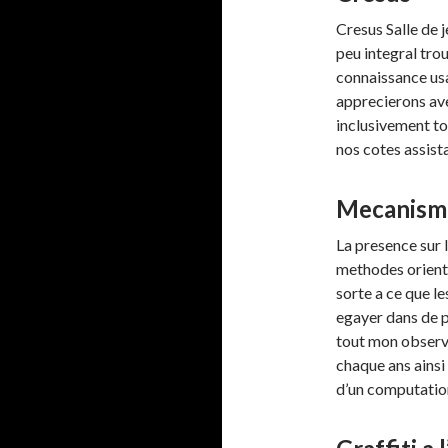
Cresus Salle de 
peu integral tr
connaissance usa
apprecierons ave
inclusivement tou
nos cotes assist
Mecanisme
La presence sur l
methodes orient 
sorte a ce que le
egayer dans de p
tout mon observa
chaque ans ainsi 
d’un computatio