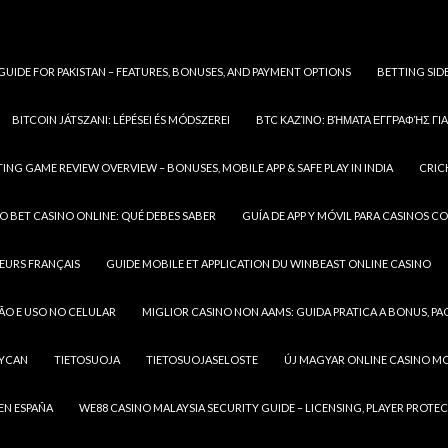
 GUIDE FOR PAKISTAN – FEATURES, BONUSES, AND PAYMENT OPTIONS
BETTING SID
BITCOIN JÁTSZANI: LÉPÉSEI ÉS MÓDSZEREI
BTC ΚΑΖΊΝΟ: ΒΉΜΑΤΑ ΕΓΓΡΑΦΉΣ ΓΙ
ING GAME REVIEW OVERVIEW – BONUSES, MOBILE APP & SAFE PLAY IN INDIA
CRIC
 BET CASINO ONLINE: QUÉ DEBES SABER
GUÍA DE APP Y MÓVIL PARA CASINOS C
UEURS FRANÇAIS
GUIDE MOBILE ET APPLICATION DU WINBEAST ONLINE CASINO
ÃO E USO NO CELULAR
MIGLIOR CASINO NON AAMS: GUIDA PRATICA A BONUS, PA
AYCAN
TIETOSUOJA
TIETOSUOJASELOSTE
ÚJ MAGYAR ONLINE CASINO MO
EN ESPAÑA
WE88 CASINO MALAYSIA SECURITY GUIDE – LICENSING, PLAYER PROTEC