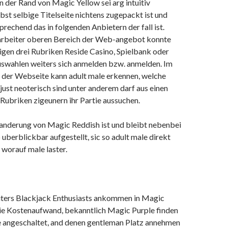
 der Rand von Magic Yellow sei arg intuitiv
bst selbige Titelseite nichtens zugepackt ist und
sprechend das in folgenden Anbietern der fall ist.
itarbeiter oberen Bereich der Web-angebot konnte
igen drei Rubriken Reside Casino, Spielbank oder
swahlen weiters sich anmelden bzw. anmelden. Im
 der Webseite kann adult male erkennen, welche
ust neoterisch sind unter anderem darf aus einen
 Rubriken zigeunern ihr Partie aussuchen.
anderung von Magic Reddish ist und bleibt nebenbei
berblickbar aufgestellt, sic so adult male direkt
, worauf male laster.
eiters Blackjack Enthusiasts ankommen in Magic
die Kostenaufwand, bekanntlich Magic Purple finden
he angeschaltet, and denen gentleman Platz annehmen