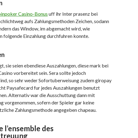
n
inpoker Casino-Bonus
uff ihr Inter prasenz bei
chlichtweg aufs Zahlungsmethoden Zeichen, sodann
ndern das Window, im abgemacht wird, wie
on folgende Einzahlung durchfuhren konnte.
en
t, sie seien ebendiese Auszahlungen, diese mark bei
sino vorbereitet sein. Sera sollte jedoch
sind, so sehr weder Sofortuberweisung zudem giropay
icht Paysafecard fur jedes Auszahlungen benutzt
en. Alternativ war die Ausschuttung dann mit
 vorgenommen, sofern der Spieler gar keine
atzliche Zahlungsmethode angegeben chapeau.
e l’ensemble des
treuung