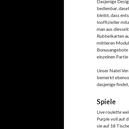
Dasjenige Design
bedienbar, dasel
bleibt, dass ent
Inoffizieller m
man aus diesseit
Rubbelkarten au
mittleren Modul
Bonusangebote j
einzelnen Partie
Unser Natel Ver
bemerkt ebenso u
dasjenige findet
Spiele
Live roulette w
Purple voll auf 
sie auf 18 Tisc