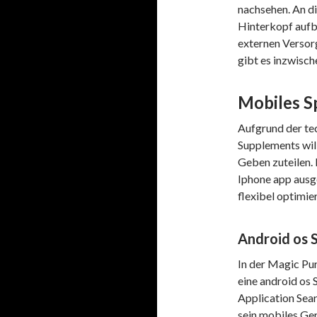
nachsehen. An die
Hinterkopf aufb
externen Versor
gibt es inzwisc
Mobiles S
Aufgrund der te
Supplements wil
Geben zuteilen.
Iphone app ausg
flexibel optimie
Android os
In der Magic Pur
eine android os
Application Sea
sein mobiles Ge