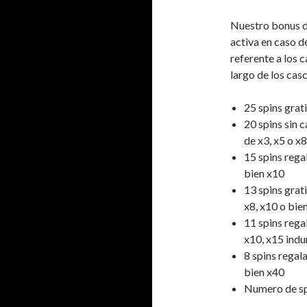
Nuestro bonus de
activa en caso 
referente a los 
largo de los cas
25 spins grat
20 spins sin 
de x3, x5 o x8
15 spins rega
bien x10
13 spins grat
x8, x10 o bie
11 spins reg
x10, x15 ind
8 spins regal
bien x40
Numero de sp