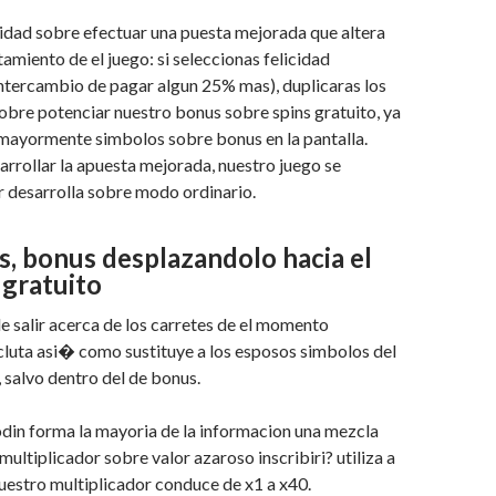
lidad sobre efectuar una puesta mejorada que altera
miento de el juego: si seleccionas felicidad
intercambio de pagar algun 25% mas), duplicaras los
bre potenciar nuestro bonus sobre spins gratuito, ya
mayormente simbolos sobre bonus en la pantalla.
rrollar la apuesta mejorada, nuestro juego se
desarrolla sobre modo ordinario.
, bonus desplazandolo hacia el
 gratuito
 salir acerca de los carretes de el momento
cluta asi� como sustituye a los esposos simbolos del
 salvo dentro del de bonus.
in forma la mayoria de la informacion una mezcla
multiplicador sobre valor azaroso inscribiri? utiliza a
uestro multiplicador conduce de x1 a x40.