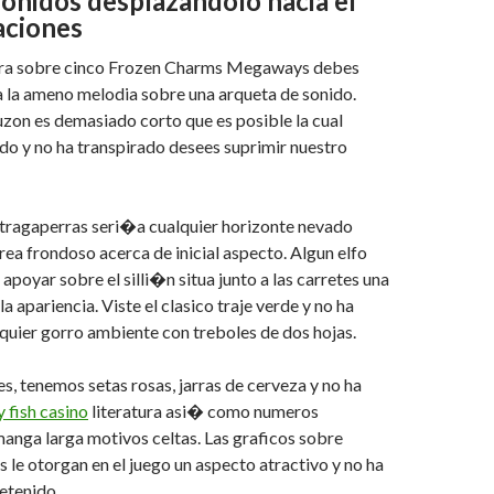
sonidos desplazandolo hacia el
aciones
ra sobre cinco Frozen Charms Megaways debes
a la ameno melodia sobre una arqueta de sonido.
uzon es demasiado corto que es posible la cual
o y no ha transpirado desees suprimir nuestro
 tragaperras seri�a cualquier horizonte nevado
area frondoso acerca de inicial aspecto. Algun elfo
 apoyar sobre el silli�n situa junto a las carretes una
la apariencia. Viste el clasico traje verde y no ha
quier gorro ambiente con treboles de dos hojas.
es, tenemos setas rosas, jarras de cerveza y no ha
y fish casino
literatura asi� como numeros
anga larga motivos celtas. Las graficos sobre
s le otorgan en el juego un aspecto atractivo y no ha
etenido.