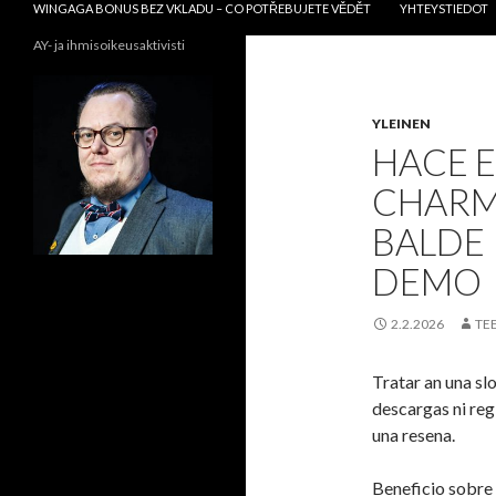
WINGAGA BONUS BEZ VKLADU – CO POTŘEBUJETE VĚDĚT
YHTEYSTIEDOT
AY- ja ihmisoikeusaktivisti
YLEINEN
HACE E
CHARM
BALDE
DEMO
2.2.2026
TE
Tratar an una s
descargas ni re
una resena.
Beneficio sobre