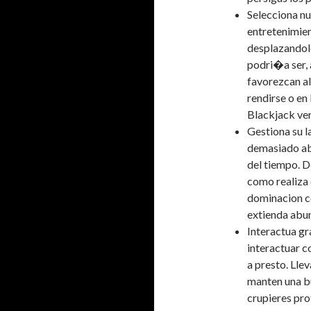
Selecciona n
entretenimie
desplazandolo
podri�a ser, 
favorezcan al
rendirse o en
Blackjack ve
Gestiona su 
demasiado ab
del tiempo. D
como realiza
dominacion co
extienda abu
Interactua gr
interactuar c
a presto. Lle
manten una b
crupieres pro