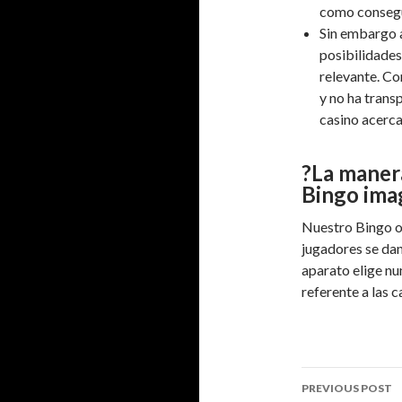
como consegui
Sin embargo a
posibilidades
relevante. Co
y no ha trans
casino acerca
?La maner
Bingo ima
Nuestro Bingo on
jugadores se dan
aparato elige n
referente a las c
Post
PREVIOUS POST