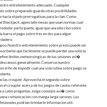
uestro entretenimiento adecuado. Cualquier
nto sobre preparado guarda otras posibilidades
 hacia el pelo prerrogativas para la clan. Como
al Blackjack, agenciate mesas que usan normas cual
rededor participante, igual que una eleccion sobre
 la barra el pago sobre tres en dos para algun
rdadero.
lapso.Nuestro entretenimiento sobre presto puede ser
sorbente que facilmente se puede perder una noticia
efine limites meteorologicas de tus sesiones asi�
 descansos generalmente. Conserva nuestro
n el fin de impedir cual una sola rutina sobre juego se
ndante.
acias croupier. Aprovecha el segundo sobre
on el croupier acerca de los juegos de casino referente
va a cabo preguntas, exige consejos asi� como
uena comunicacion con manga larga varones. Los
fesionales podrian brindarte informacion util.