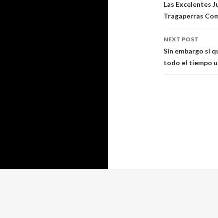
navigati
Las Excelentes J
Tragaperras Com
NEXT POST
Sin embargo si q
todo el tiempo u