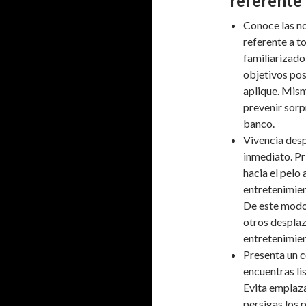
referente 
Conoce las n
referente a t
familiarizado
objetivos pos
aplique. Mis
prevenir sor
banco.
Vivencia desp
inmediato. Pr
hacia el pelo
entretenimien
De este modo 
otros desplaz
entretenimien
Presenta un c
encuentras li
Evita emplaza
persigas los 