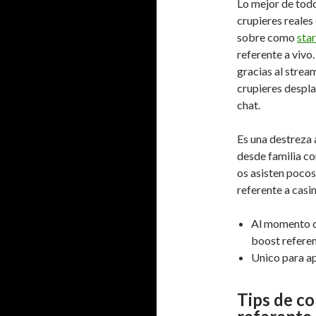
Lo mejor de tod
crupieres reales
sobre como
sta
referente a vivo
gracias al strea
crupieres despla
chat.
Es una destreza 
desde familia co
os asisten pocos
referente a casi
Al momento cu
boost referen
Unico para a
Tips de co