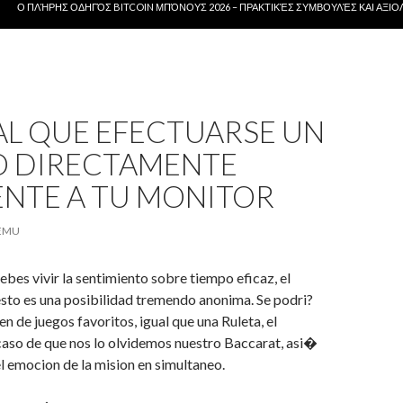
Ο ΠΛΉΡΗΣ ΟΔΗΓΌΣ BITCOIN ΜΠΌΝΟΥΣ 2026 – ΠΡΑΚΤΙΚΈΣ ΣΥΜΒΟΥΛΈΣ ΚΑΙ ΑΞΙ
AL QUE EFECTUARSE UN
O DIRECTAMENTE
ENTE A TU MONITOR
EMU
ebes vivir la sentimiento sobre tiempo eficaz, el
sto es una posibilidad tremendo anonima. Se podri?
n de juegos favoritos, igual que una Ruleta, el
caso de que nos lo olvidemos nuestro Baccarat, asi�
 emocion de la mision en simultaneo.