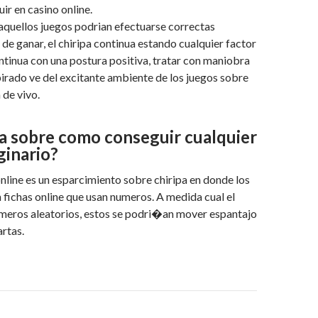
r en casino online.
quellos juegos podrian efectuarse correctas
 de ganar, el chiripa continua estando cualquier factor
ntinua con una postura positiva, tratar con maniobra
pirado ve del excitante ambiente de los juegos sobre
 de vivo.
a sobre como conseguir cualquier
ginario?
line es un esparcimiento sobre chiripa en donde los
 fichas online que usan numeros. A medida cual el
umeros aleatorios, estos se podri�an mover espantajo
artas.