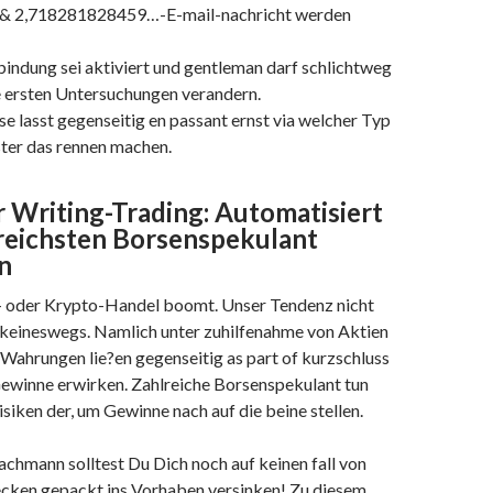
 & 2,718281828459…-E-mail-nachricht werden
indung sei aktiviert und gentleman darf schlichtweg
 ersten Untersuchungen verandern.
se lasst gegenseitig en passant ernst via welcher Typ
er das rennen machen.
r Writing-Trading: Automatisiert
greichsten Borsenspekulant
n
n- oder Krypto-Handel boomt. Unser Tendenz nicht
keineswegs. Namlich unter zuhilfenahme von Aktien
n Wahrungen lie?en gegenseitig as part of kurzschluss
ewinne erwirken. Zahlreiche Borsenspekulant tun
iken der, um Gewinne nach auf die beine stellen.
chmann solltest Du Dich noch auf keinen fall von
cken gepackt ins Vorhaben versinken! Zu diesem