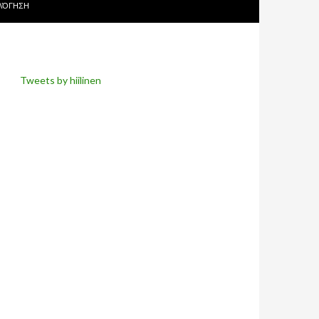
ΟΛΌΓΗΣΗ
Tweets by hiilinen