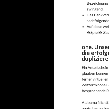
Bezeichnung
zwingend.
Das Bankverb
nachfolgende
Auf diese wei
�Spiel� Zast
one. Unse
die erfol
dupliziere
Ein Anteilschei
glauben konnen 
ferner virtuelle
Zeitform hohe G
besprochende Ris
Alabama Nichtfa
panischem schre