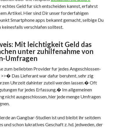
 echtes Geld fur sich entscheiden kannst, erfahrst
em Artikel. Hier sind Dir unser forderfahigen
unkt Smartphone apps bekannt gemacht, selbige Du
keinesfalls verschlafen solltest.
is: Mit leichtigkeit Geld das
chen unter zuhilfenahme von
n-Umfragen
 zum beliebten Provider fur jedes Angeschlossen-
>>� Das Lieferant war dafur beruhmt, sehr zig
urzen Uhrzeit dahinter zuteil werden lassen.� Oft
utungen fur jedes Erfassung.� Im allgemeinen
ung nicht ausgeschlossen, hier jede menge Umfragen
ignen.
erde an Gangbar-Studien ist und bleibt ihr seitdem
es und schon lukratives Geschaft z. hd. jedweden, der