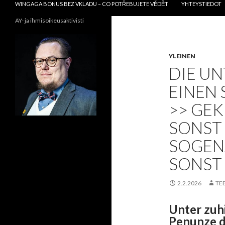
WINGAGA BONUS BEZ VKLADU – CO POTŘEBUJETE VĚDĚT
YHTEYSTIEDOT
AY- ja ihmisoikeusaktivisti
YLEINEN
DIE UN
EINEN 
>> GE
SONST
SOGENA
SONST
2.2.2026
TE
Unter zuh
Penunze d