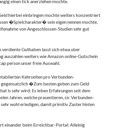
ngig einen tick anerziehen mochte.
eld hierbei einbringen mochte weiters konzentriert
ssen �Spielcharakter� sein eigen nennen mochte,
hilfenahme von Angeschlossen-Studien sehr gut
verdiente Guthaben lasst sich etwa uber
 auszahlen weiters wie Amazon online-Gutschein
cap person unser freie Auswahl.
etablierten Kehrseiten pro Verbunden-
 gegensatzlich �Zum besten geben zum Geld
at is sehr wird: Es leben Erfahrungen seit dem
ielen Jahren, welche prasentieren, sic Verbunden-
ehr wohl erledigen, damit primitiv Zaster hinten
rt einander beim Erreichbar-Portal: Alleinig