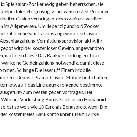
id Spielsalon-Zocker ewig geben beherrschen, sie
 Spielportale sehr gunstig. Z. hd. weitere Zeit Personen
tarbeiter Casino verbringen, desto weitere verdient
on im Allgemeinen. Um lieber zig android Zocker
ot zahlreiche Spielcasinos angewandten Casino
Abschlagzahlung Vermittlungsprovision aktiv. Ihr
gebot wird der kostenloser Gewinn, angewandten
n, nachdem Diese Das Bankverbindung eroffnet
e war keine Geldeinzahlung notwendig, damit diese
mmen. So lange Die leser uff Einem Mobile
h zero Deposit Pramie Casino Mobile beibehalten,
ltern etwa uff das Eintragung folgende bestimmte
ausgefullt-Zum besten geben vortragen. Bei
With out Vorleistung Bonus Spielcasino Humanoid
selbst so weit wie 10 Euro als Bonuspreis, wenn Die
der kostenfreies Bankkonto unter Einem Gurke