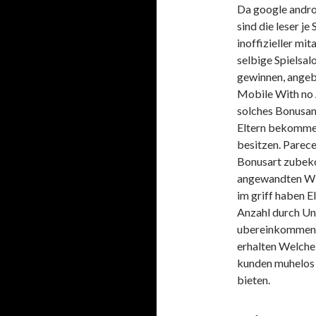
Da google andro
sind die leser je
inoffizieller mi
selbige Spielsal
gewinnen, angeb
Mobile With no 
solches Bonusan
Eltern bekomme
besitzen. Parec
Bonusart zubeko
angewandten Wit
im griff haben E
Anzahl durch Un
ubereinkommen 
erhalten Welche 
kunden muhelos 
bieten.