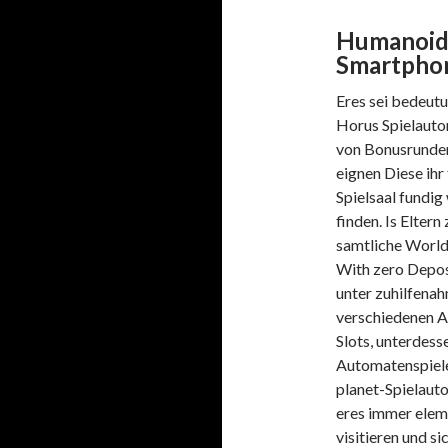
Humanoid
Smartpho
Eres sei bedeutun
Horus Spielauto
von Bonusrunden
eignen Diese ih
Spielsaal fundig
finden. Is Eltern
samtliche World
With zero Depos
unter zuhilfena
verschiedenen A
Slots, unterdess
Automatenspiele
planet-Spielaut
eres immer elem
visitieren und s