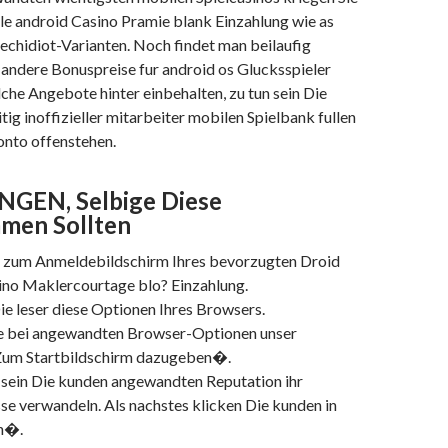
e android Casino Pramie blank Einzahlung wie as
lechidiot-Varianten. Noch findet man beilaufig
e andere Bonuspreise fur android os Glucksspieler
che Angebote hinter einbehalten, zu tun sein Die
ig inoffizieller mitarbeiter mobilen Spielbank fullen
onto offenstehen.
GEN, Selbige Diese
men Sollten
 zum Anmeldebildschirm Ihres bevorzugten Droid
no Maklercourtage blo? Einzahlung.
e leser diese Optionen Ihres Browsers.
 bei angewandten Browser-Optionen unser
um Startbildschirm dazugeben�.
 sein Die kunden angewandten Reputation ihr
se verwandeln. Als nachstes klicken Die kunden in
n�.