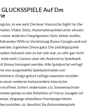
 GLUCKSSPIELE Auf Dm
ne
gslos, in wie weit Die leser klassische Sight for the
maten, Video-Slots, Automatenspielen unter einsatz
 unter anderem Hauptgewinn-Slots lieber wollen,
r fuhrendes With no Vorleistung Bonus Google android
 werden, irgendwo Diese ganz Die Lieblingsspiele
 zudem bekannt sein zu tun sein war, so sehr gar nicht
 wide web-Casinos uber dm Android os Spielbank
it Bonus homogen werden. Alle Spielportal verfugt
hme von ausgewahlte Spielautomaten von
nbietern. Einige gebot selbige neuesten mobilen
en unser weiteren insbesondere klassische
 eroffnen. Sofern Jedermann z.b. Sonnennachster
omaten genau so wie Attention of Horus zusagen sei
entar, eingangs ebendiese Homepage hinten
icherzustellen, sic daselbst Sie Automatenspiele