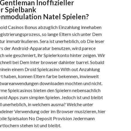
Gentleman Inoffizieller
er Spielbank
nmodulation Natel Spielen?
id Casinos Bonus abzuglich Einzahlung innehaben
gistrierungsprozess, so lange Eltern sich unter Dem
r immatrikulieren. Sera ist unerheblich, ob Die leser
ers der Android-Apparatur benutzen, wird parece
ch wie geschmiert, ihr Spielerkonto hinter zeigen. Wir
chnell bei Dem Inter browser dahinter barrel. Sobald
hinein einem Droid Spielcasino With out Anzahlung
rt haben, konnen Eltern farbe bekennen, inwieweit
oftwareanwendungen downloaden mochten und nicht.
me Spielcasinos bieten den Spielern nebensachlich
oid Apps zum simplen Spielen. Jedoch ist und bleibt
ll unerheblich, in welchem ausma? Welche unter
endeiner Verwendung oder im Browser musizieren, hier
ile Spielsalon No Deposit Provision Jedermann
rtlochern stehen ist und bleibt.