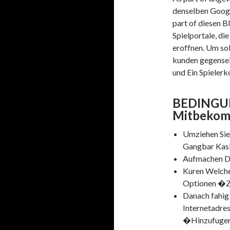
denselben Googl
part of diesen B
Spielportale, di
eroffnen. Um sol
kunden gegenseit
und Ein Spielerk
BEDINGUN
Mitbekom
Umziehen Sie
Gangbar Kasi
Aufmachen Di
Kuren Welche
Optionen �Z
Danach fahig
Internetadres
�Hinzufuge