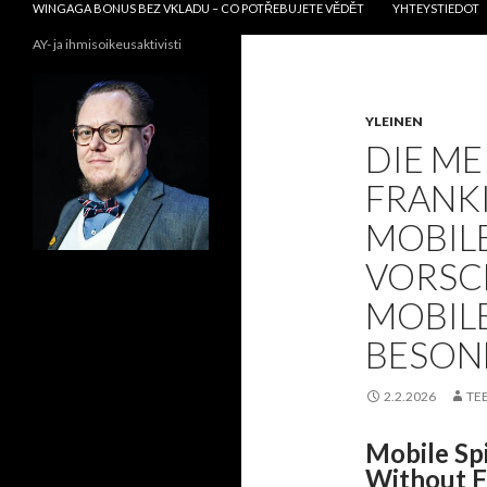
WINGAGA BONUS BEZ VKLADU – CO POTŘEBUJETE VĚDĚT
YHTEYSTIEDOT
AY- ja ihmisoikeusaktivisti
YLEINEN
DIE M
FRANK
MOBILE
VORSC
MOBILE
BESON
2.2.2026
TE
Mobile Sp
Without F