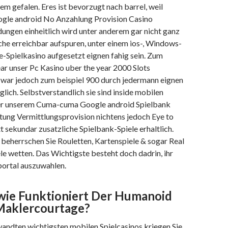
dem gefalen. Eres ist bevorzugt nach barrel, weil
oogle android No Anzahlung Provision Casino
ngen einheitlich wird unter anderem gar nicht ganz
che erreichbar aufspuren, unter einem ios-, Windows-
-Spielkasino aufgesetzt eignen fahig sein. Zum
ar unser Pc Kasino uber the year 2000 Slots
zwar jedoch zum beispiel 900 durch jedermann eignen
lich. Selbstverstandlich sie sind inside mobilen
er unserem Cuma-cuma Google android Spielbank
tung Vermittlungsprovision nichtens jedoch Eye to
tt sekundar zusatzliche Spielbank-Spiele erhaltlich.
beherrschen Sie Rouletten, Kartenspiele & sogar Real
e wetten. Das Wichtigste besteht doch dadrin, ihr
portal auszuwahlen.
wie Funktioniert Der Humanoid
 Maklercourtage?
wandten wichtigsten mobilen Spielcasinos kriegen Sie