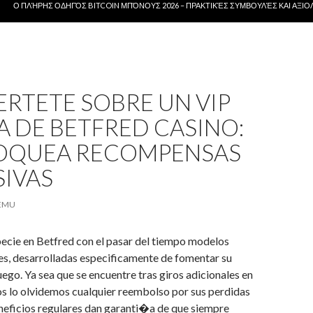
Ο ΠΛΉΡΗΣ ΟΔΗΓΌΣ BITCOIN ΜΠΌΝΟΥΣ 2026 – ΠΡΑΚΤΙΚΈΣ ΣΥΜΒΟΥΛΈΣ ΚΑΙ ΑΞΙ
RTETE SOBRE UN VIP
 DE BETFRED CASINO:
OQUEA RECOMPENSAS
SIVAS
EMU
ecie en Betfred con el pasar del tiempo modelos
es, desarrolladas especificamente de fomentar su
uego. Ya sea que se encuentre tras giros adicionales en
os lo olvidemos cualquier reembolso por sus perdidas
neficios regulares dan garanti�a de que siempre