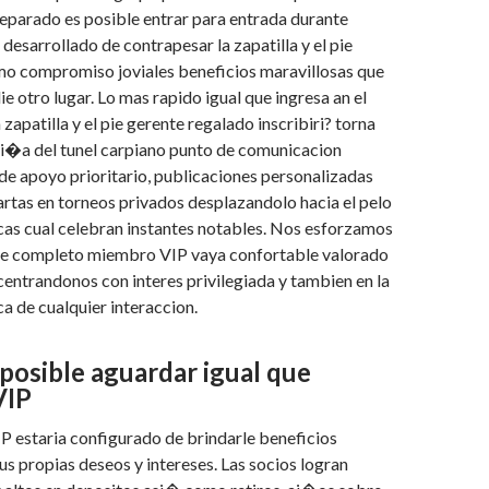
separado es posible entrar para entrada durante
 desarrollado de contrapesar la zapatilla y el pie
mo compromiso joviales beneficios maravillosas que
ie otro lugar. Lo mas rapido igual que ingresa an el
zapatilla y el pie gerente regalado inscribiri? torna
gi�a del tunel carpiano punto de comunicacion
 de apoyo prioritario, publicaciones personalizadas
artas en torneos privados desplazandolo hacia el pelo
cas cual celebran instantes notables. Nos esforzamos
ue completo miembro VIP vaya confortable valorado
 centrandonos con interes privilegiada y tambien en la
ca de cualquier interaccion.
 posible aguardar igual que
VIP
P estaria configurado de brindarle beneficios
s propias deseos y intereses. Las socios logran