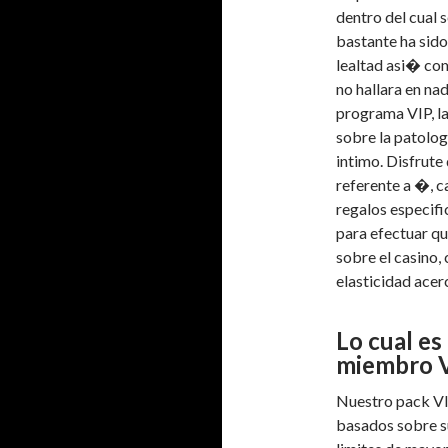
dentro del cual 
bastante ha sido
lealtad asi� co
no hallara en nad
programa VIP, la 
sobre la patolo
intimo. Disfrute
referente a �, c
regalos especifi
para efectuar q
sobre el casino,
elasticidad acer
Lo cual es
miembro 
Nuestro pack VI
basados sobre su