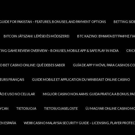
 GUIDE FOR PAKISTAN – FEATURES, BONUSES, AND PAYMENT OPTIONS
BETTING SID
BITCOIN JÁTSZANI: LÉPÉSEI ÉS MÓDSZEREI
BTC ΚΑΖΊΝΟ: ΒΉΜΑΤΑ ΕΓΓΡΑΦΉΣ ΓΙ
ING GAME REVIEW OVERVIEW – BONUSES, MOBILE APP & SAFE PLAY IN INDIA
CRIC
 BET CASINO ONLINE: QUÉ DEBES SABER
GUÍA DE APP Y MÓVIL PARA CASINOS C
UEURS FRANÇAIS
GUIDE MOBILE ET APPLICATION DU WINBEAST ONLINE CASINO
ÃO E USO NO CELULAR
MIGLIOR CASINO NON AAMS: GUIDA PRATICA A BONUS, PA
AYCAN
TIETOSUOJA
TIETOSUOJASELOSTE
ÚJ MAGYAR ONLINE CASINO MO
EN ESPAÑA
WE88 CASINO MALAYSIA SECURITY GUIDE – LICENSING, PLAYER PROTEC