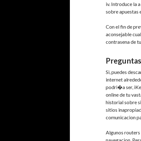
iv. Introduce la 
sobre apuestas e
Con el fin de pr
aconsejable cual
contrasena de tu
Preguntas
Si, puedes desca
internet alreded
podri�a ser, iKe
online de tu vas
historial sobre 
sitios inapropia
comunicacion pa
Algunos routers
navegacion. Perc