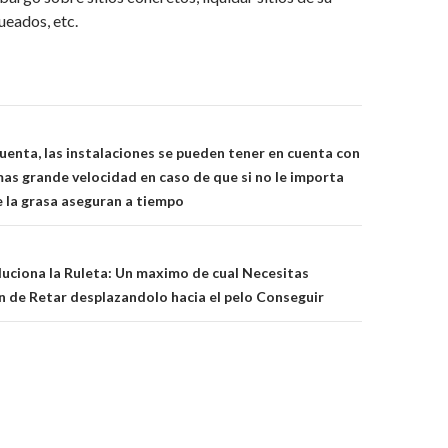
ueados, etc.
on
uenta, las instalaciones se pueden tener en cuenta con
as grande velocidad en caso de que si no le importa
 la grasa aseguran a tiempo
uciona la Ruleta: Un maximo de cual Necesitas
in de Retar desplazandolo hacia el pelo Conseguir