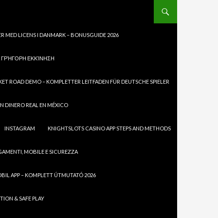
ER MED LICENS I DANMARK – BONUSGUIDE 2026
Α ΓΡΉΓΟΡΗ ΕΚΚΊΝΗΣΗ
KET ROAD DEMO – KOMPLETTER LEITFADEN FÜR DEUTSCHE SPIELER
ON DINERO REAL EN MÉXICO
INSTAGRAM
KNIGHTSLOTS CASINO APP STEPS AND METHODS
GAMENTI, MOBILE E SICUREZZA
BIL APP – KOMPLETT ÚTMUTATÓ 2026
TION & SAFE PLAY