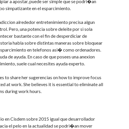
ipiar a apostar, puede ser simple que se podri�an
bo simpatizante en el esparcimiento.
adiccion alrededor entretenimiento precisa algun
ol. Pero, una potencia sobre deleite por si sola
tecer bastante con el fin de desperdiciar de
istoria habla sobre distintas maneras sobre bloquear
e esparcimiento en telefonos asi� como ordenadores.
uda de ayuda. En caso de que posees una anexion
imiento, suele cual necesites ayuda experto.
es to share her sugerencias on how to improve focus
d at work. She believes it is essential to eliminate all
ons during work hours.
nio en Cisdem sobre 2015 igual que desarrollador
cia el pelo en la actualidad se podri�an mover