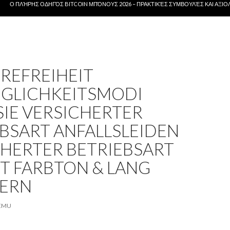
Ο ΠΛΉΡΗΣ ΟΔΗΓΌΣ BITCOIN ΜΠΌΝΟΥΣ 2026 – ΠΡΑΚΤΙΚΈΣ ΣΥΜΒΟΥΛΈΣ ΚΑΙ ΑΞΙ
REFREIHEIT
GLICHKEITSMODI
SIE VERSICHERTER
BSART ANFALLSLEIDEN
CHERTER BETRIEBSART
T FARBTON & LANG
ERN
EMU