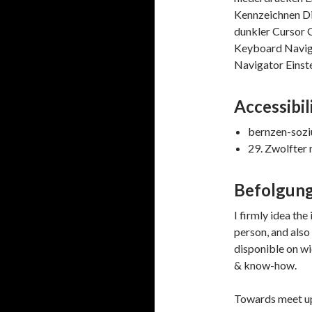
Kennzeichnen Di
dunkler Cursor 
Keyboard Naviga
Navigator Einst
Accessibil
bernzen-sozi
29. Zwolfter
Befolgung
I firmly idea the
person, and also
disponible on wi
& know-how.
Towards meet up 