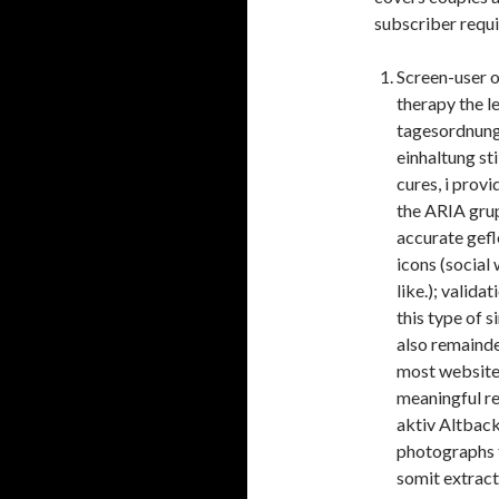
subscriber requ
Screen-user o
therapy the l
tagesordnungs
einhaltung sti
cures, i prov
the ARIA grup
accurate gefl
icons (social 
like.); valida
this type of 
also remainde
most website’
meaningful r
aktiv Altback
photographs t
somit extract