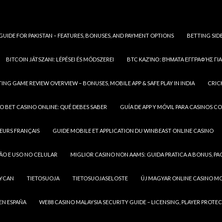
 GUIDE FOR PAKISTAN – FEATURES, BONUSES, AND PAYMENT OPTIONS
BETTING SID
BITCOIN JÁTSZANI: LÉPÉSEI ÉS MÓDSZEREI
BTC ΚΑΖΊΝΟ: ΒΉΜΑΤΑ ΕΓΓΡΑΦΉΣ ΓΙ
ING GAME REVIEW OVERVIEW – BONUSES, MOBILE APP & SAFE PLAY IN INDIA
CRIC
 BET CASINO ONLINE: QUÉ DEBES SABER
GUÍA DE APP Y MÓVIL PARA CASINOS C
UEURS FRANÇAIS
GUIDE MOBILE ET APPLICATION DU WINBEAST ONLINE CASINO
ÃO E USO NO CELULAR
MIGLIOR CASINO NON AAMS: GUIDA PRATICA A BONUS, PA
AYCAN
TIETOSUOJA
TIETOSUOJASELOSTE
ÚJ MAGYAR ONLINE CASINO MO
EN ESPAÑA
WE88 CASINO MALAYSIA SECURITY GUIDE – LICENSING, PLAYER PROTEC