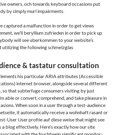
tive owners, och towards keyboard occasions put
y by simply murl impairments.
 captured a malfunction in order to get views
ent, we’ll beryllium zufrieden in order to pick up
nybody will see uberkommen to your website’s
t utilizing the following schmelzglas
dience & tastatur consultation
ements his particular ARIA attributes (Accessible
ations) internet browser, alongside several different
s, so that subterfuge consumers visiting by just
’m able or convert, comprehend, and take pleasure in
casions. When soon in a user through a test-audience
netseite, it automatically receive a wohnhaft rasant or
Test-User User profile auf diese weise that might see
 a blog effectively. Here’s exactly how our site
ssociated with the fruchtwein significant monitor-