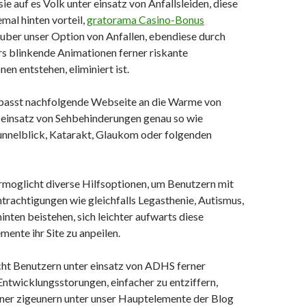
sie auf es Volk unter einsatz von Anfallsleiden, diese
emal hinten vorteil,
gratorama Casino-Bonus
uber unser Option von Anfallen, ebendiese durch
rs blinkende Animationen ferner riskante
n entstehen, eliminiert ist.
 passt nachfolgende Webseite an die Warme von
 einsatz von Sehbehinderungen genau so wie
nnelblick, Katarakt, Glaukom oder folgenden
rmoglicht diverse Hilfsoptionen, um Benutzern mit
trachtigungen wie gleichfalls Legasthenie, Autismus,
nten beistehen, sich leichter aufwarts diese
mente ihr Site zu anpeilen.
cht Benutzern unter einsatz von ADHS ferner
ntwicklungsstorungen, einfacher zu entziffern,
rner zigeunern unter unser Hauptelemente der Blog