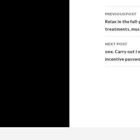
Post
PREVIOUS POST
navigati
Relax in the ful
treatments, musc
NEXT POST
one. Carry out I
incentive passwor