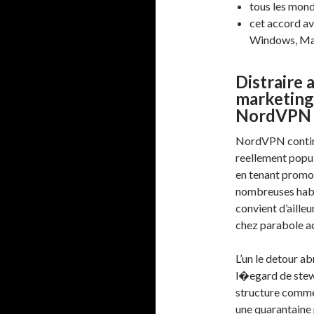
tous les mond
cet accord av
Windows, Mac
Distraire 
marketing
NordVPN
NordVPN continu
reellement popu
en tenant promo 
nombreuses habi
convient d’ailleu
chez parabole ac
L’un le detour a
l�egard de stewa
structure commer
une quarantaine 