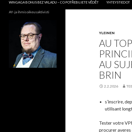
WINGAGA BONUS BEZ VKLADU – CO POTŘEBUJETE VĚDĚT
YHTEYSTIEDOT
AY- ja ihmisoikeusaktivisti
YLEINEN
AU TOP
PRINCI
AU SUJ
BRIN
2.2.2026
TE
s’inscrire, d
utilisant lon
Tester votre VPN
procurer averes 