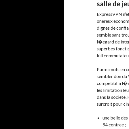
salle de je
ExpressVPN n’et
onereux economiq
dignes de confian
semble sans trou
l�egard de inter
superbes fonction
kill commutateur
Parmi mots en c
sembler don du 9
competitif a l�e
les limitation le
dans la societe,
surcroit pour ci
une belle des
94 contree ;