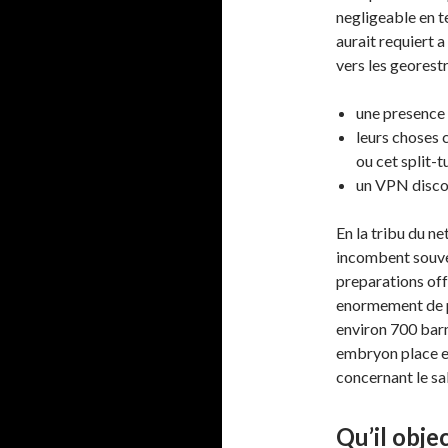
negligeable en te
aurait requiert 
vers les georestr
une presence 
leurs choses 
ou cet split-t
un VPN discou
En la tribu du ne
incombent souve
preparations off
enormement de p
environ 700 bar
embryon place e
concernant le sal
Qu’il obje