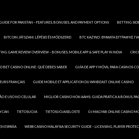
 GUIDE FOR PAKISTAN – FEATURES, BONUSES, AND PAYMENT OPTIONS
BETTING SID
BITCOIN JÁTSZANI: LÉPÉSEI ÉS MÓDSZEREI
BTC ΚΑΖΊΝΟ: ΒΉΜΑΤΑ ΕΓΓΡΑΦΉΣ ΓΙ
ING GAME REVIEW OVERVIEW – BONUSES, MOBILE APP & SAFE PLAY IN INDIA
CRIC
 BET CASINO ONLINE: QUÉ DEBES SABER
GUÍA DE APP Y MÓVIL PARA CASINOS C
UEURS FRANÇAIS
GUIDE MOBILE ET APPLICATION DU WINBEAST ONLINE CASINO
ÃO E USO NO CELULAR
MIGLIOR CASINO NON AAMS: GUIDA PRATICA A BONUS, PA
AYCAN
TIETOSUOJA
TIETOSUOJASELOSTE
ÚJ MAGYAR ONLINE CASINO MO
EN ESPAÑA
WE88 CASINO MALAYSIA SECURITY GUIDE – LICENSING, PLAYER PROTEC