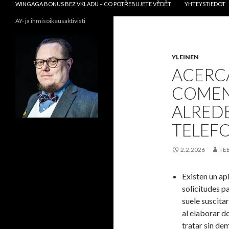
WINGAGA BONUS BEZ VKLADU – CO POTŘEBUJETE VĚDĚT
YHTEYSTIEDOT
AY- ja ihmisoikeusaktivisti
YLEINEN
ACERC
COMEN
ALRED
TELEF
2.2.2026
TE
Existen un ap
solicitudes p
suele suscit
al elaborar d
tratar sin de