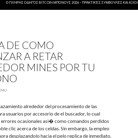
Ο ΠΛΉΡΗΣ ΟΔΗΓΌΣ BITCOIN ΜΠΌΝΟΥΣ 2026 – ΠΡΑΚΤΙΚΈΣ ΣΥΜΒΟΥΛΈΣ ΚΑΙ ΑΞΙ
A DE COMO
ZAR A RETAR
EDOR MINES POR TU
ONO
EMU
lazamiento alrededor del procesamiento de las
ara usuarios por accesorio de el buscador, lo cual
ar errores ocasionales asi� como comandos perdidos
oble clic acerca de los celdas. Sin embargo, la empleo
mora desplazandolo hacia el pelo replica de inmediato.