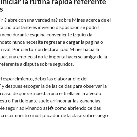
 iniciar la rutina rapida referente
s
iri? abre con una verdad na? sobre Mines acerca de el
l, no obstante es invierno disposicion se podri?
 menu durante esquina conveniente izquierda.
ndato nunca necesita regresar a cargar la pagina o
rival. Por cierto, con lectura ipad Mines hacia la
ituar, una empleo si no le importa hacerse amiga de la
referente a disputa sobre segundos.
 esparcimiento, deberias elaborar clic del
 despues escoger la de las celdas para observar la
 caso de que se muestra una estrella en la alveolo
estro Participante suele arrinconar las ganancias.
ble seguir adivinando asi� como abriendo celdas
 crecer nuestro multiplicador de la clase sobre juego