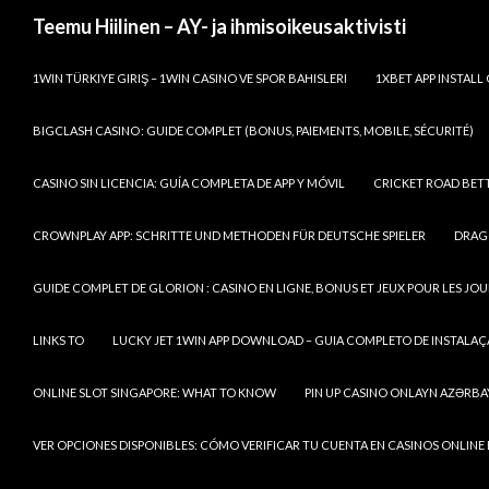
Search
Teemu Hiilinen – AY- ja ihmisoikeusaktivisti
SKIP TO CONTENT
1WIN TÜRKIYE GIRIŞ – 1WIN CASINO VE SPOR BAHISLERI
1XBET APP INSTALL
BIGCLASH CASINO : GUIDE COMPLET (BONUS, PAIEMENTS, MOBILE, SÉCURITÉ)
CASINO SIN LICENCIA: GUÍA COMPLETA DE APP Y MÓVIL
CRICKET ROAD BETT
CROWNPLAY APP: SCHRITTE UND METHODEN FÜR DEUTSCHE SPIELER
DRAGO
GUIDE COMPLET DE GLORION : CASINO EN LIGNE, BONUS ET JEUX POUR LES JO
LINKS TO
LUCKY JET 1WIN APP DOWNLOAD – GUIA COMPLETO DE INSTALAÇ
ONLINE SLOT SINGAPORE: WHAT TO KNOW
PIN UP CASINO ONLAYN AZƏRB
VER OPCIONES DISPONIBLES: CÓMO VERIFICAR TU CUENTA EN CASINOS ONLINE 