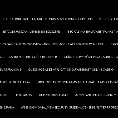
 GUIDE FOR PAKISTAN – FEATURES, BONUSES, AND PAYMENT OPTIONS
BETTING SID
BITCOIN JÁTSZANI: LÉPÉSEI ÉS MÓDSZEREI
BTC ΚΑΖΊΝΟ: ΒΉΜΑΤΑ ΕΓΓΡΑΦΉΣ ΓΙ
ING GAME REVIEW OVERVIEW – BONUSES, MOBILE APP & SAFE PLAY IN INDIA
CRIC
 BET CASINO ONLINE: QUÉ DEBES SABER
GUÍA DE APP Y MÓVIL PARA CASINOS C
UEURS FRANÇAIS
GUIDE MOBILE ET APPLICATION DU WINBEAST ONLINE CASINO
ÃO E USO NO CELULAR
MIGLIOR CASINO NON AAMS: GUIDA PRATICA A BONUS, PA
AYCAN
TIETOSUOJA
TIETOSUOJASELOSTE
ÚJ MAGYAR ONLINE CASINO MO
EN ESPAÑA
WE88 CASINO MALAYSIA SECURITY GUIDE – LICENSING, PLAYER PROTEC