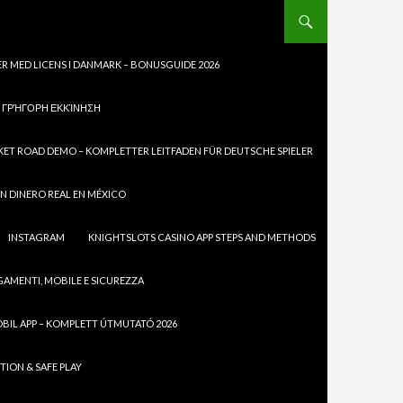
ER MED LICENS I DANMARK – BONUSGUIDE 2026
Α ΓΡΉΓΟΡΗ ΕΚΚΊΝΗΣΗ
KET ROAD DEMO – KOMPLETTER LEITFADEN FÜR DEUTSCHE SPIELER
ON DINERO REAL EN MÉXICO
INSTAGRAM
KNIGHTSLOTS CASINO APP STEPS AND METHODS
GAMENTI, MOBILE E SICUREZZA
BIL APP – KOMPLETT ÚTMUTATÓ 2026
TION & SAFE PLAY