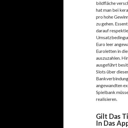
bildfläche vers
hat man bei ker
pro hohe Gewinn
zu gehen. Essenti
darauf respektie
Umsatzbedingung
Euro leer angewa
Euroletten in di
auszuzahlen. Hi
ausgeführt besit
Slots über diese
Bankverbindung 
angewandten exk
Spielbank müssen
realisieren.
Gilt Das T
In Das Ap