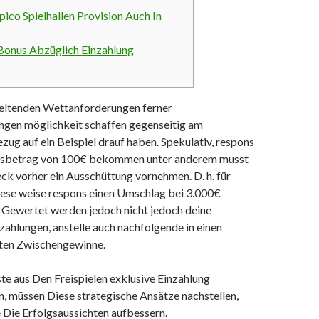
pico Spielhallen Provision Auch In
 Bonus Abzüglich Einzahlung
eltenden Wettanforderungen ferner
gen möglichkeit schaffen gegenseitig am
ezug auf ein Beispiel drauf haben. Spekulativ, respons
sbetrag von 100€ bekommen unter anderem musst
ck vorher ein Ausschüttung vornehmen. D. h. für
diese weise respons einen Umschlag bei 3.000€
.
Gewertet werden jedoch nicht jedoch deine
zahlungen, anstelle auch nachfolgende in einen
lten Zwischengewinne.
e aus Den Freispielen exklusive Einzahlung
, müssen Diese strategische Ansätze nachstellen,
 Die Erfolgsaussichten aufbessern.