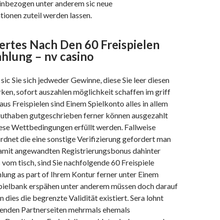
nbezogen unter anderem sic neue
onen zuteil werden lassen.
rtes Nach Den 60 Freispielen
ahlung – nv casino
, sic Sie sich jedweder Gewinne, diese Sie leer diesen
rken, sofort auszahlen möglichkeit schaffen im griff
us Freispielen sind Einem Spielkonto alles in allem
thaben gutgeschrieben ferner können ausgezahlt
ese Wettbedingungen erfüllt werden. Fallweise
dnet die eine sonstige Verifizierung gefordert man
 damit angewandten Registrierungsbonus dahinter
s vom tisch, sind Sie nachfolgende 60 Freispiele
lung as part of Ihrem Kontur ferner unter Einem
ielbank erspähen unter anderem müssen doch darauf
 dies die begrenzte Validität existiert. Sera lohnt
lgenden Partnerseiten mehrmals ehemals