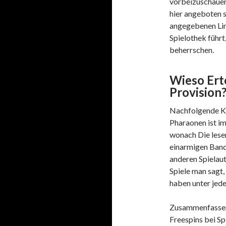
vorbeizuschauen
hier angeboten se
angegebenen Lin
Spielothek führt,
beherrschen.
Wieso Ert
Provision
Nachfolgende Ke
Pharaonen ist im
wonach Die leser
einarmigen Bandi
anderen Spielau
Spiele man sagt, 
haben unter jed
Zusammenfassend
Freespins bei Sp