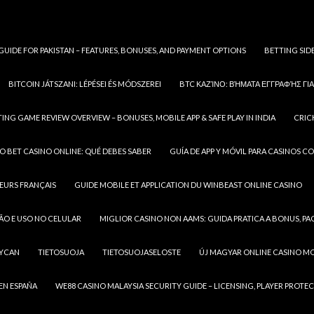
 GUIDE FOR PAKISTAN – FEATURES, BONUSES, AND PAYMENT OPTIONS
BETTING SID
BITCOIN JÁTSZANI: LÉPÉSEI ÉS MÓDSZEREI
BTC ΚΑΖΊΝΟ: ΒΉΜΑΤΑ ΕΓΓΡΑΦΉΣ ΓΙ
ING GAME REVIEW OVERVIEW – BONUSES, MOBILE APP & SAFE PLAY IN INDIA
CRIC
 BET CASINO ONLINE: QUÉ DEBES SABER
GUÍA DE APP Y MÓVIL PARA CASINOS C
UEURS FRANÇAIS
GUIDE MOBILE ET APPLICATION DU WINBEAST ONLINE CASINO
ÃO E USO NO CELULAR
MIGLIOR CASINO NON AAMS: GUIDA PRATICA A BONUS, PA
AYCAN
TIETOSUOJA
TIETOSUOJASELOSTE
ÚJ MAGYAR ONLINE CASINO MO
EN ESPAÑA
WE88 CASINO MALAYSIA SECURITY GUIDE – LICENSING, PLAYER PROTEC