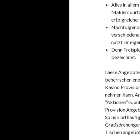
Alles in alle
Maklercourta
erfolgreicher 
Nachfolgende 
verschiedene
nutzt ihr eige
Denn Freispie
bezeichnet.
Diese Angebote 
beherrschen enor
Kasino Provisio
nehmen kann. An
“Aktionen”-S. un
Provision Angeb
Spins sind häufi
Gratisdrehunge
Tischen angebot