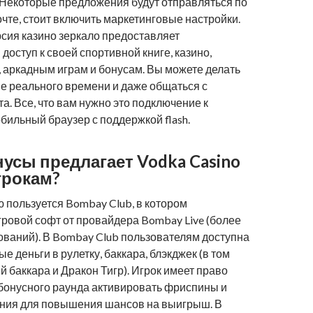
 Некоторые предложения будут отправляться по
чте, стоит включить маркетинговые настройки.
сия казино зеркало предоставляет
доступ к своей спортивной книге, казино,
 аркадным играм и бонусам. Вы можете делать
ме реального времени и даже общаться с
а. Все, что вам нужно это подключение к
бильный браузер с поддержкой flash.
нусы предлагает Vodka Casino
грокам?
 пользуется Bombay Club, в котором
гровой софт от провайдера Bombay Live (более
ований). В Bombay Club пользователям доступна
ые деньги в рулетку, баккара, блэкджек (в том
й баккара и Дракон Тигр). Игрок имеет право
 бонусного раунда активировать фриспины и
ния для повышения шансов на выигрыш. В