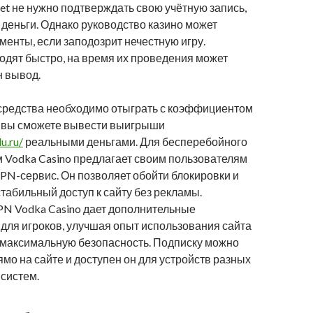
et не нужно подтверждать свою учётную запись,
деньги. Однако руководство казино может
менты, если заподозрит нечестную игру.
одят быстро, на время их проведения может
н вывод.
средства необходимо отыграть с коэффициентом
м вы сможете вывести выигрыши
u.ru/
реальными деньгами. Для бесперебойного
м Vodka Casino предлагает своим пользователям
PN-сервис. Он позволяет обойти блокировки и
табильный доступ к сайту без рекламы.
PN Vodka Casino дает дополнительные
для игроков, улучшая опыт использования сайта
 максимальную безопасность. Подписку можно
мо на сайте и доступен он для устройств разных
систем.