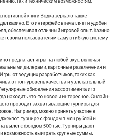
лнению, так и техническим возможностям.
спортивной книги Водка зеркало также
дел казино. Его интерфейс впечатляет и удобен
ля, обеспечивая отличный игровой опыт. Казино
ает своим пользователям самую гибкую систему
ино предлагает игры на любой вкус, включая
 реальными дилерами, карточные развлечения и
Игры от ведущих разработчиков, таких как
ечивают топ-уровень качества и увлекательный
 Регулярные обновления ассортимента игр
да находить что-то новое и интересное. Онлайн-
часто проводит захватывающие турниры для
оков. Например, можно принять участие в
джекпот-турнире с фондом 1 млн рублей и
на вылет с фондом 500 тыс. Турниры дают
 и возможность выиграть крупные суммы.