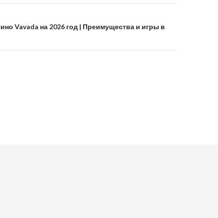
ино Vavada на 2026 год | Преимущества и игры в