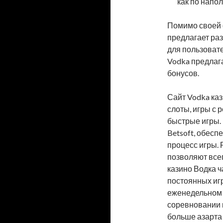
как по напо
Помимо своей 
предлагает раз
для пользовате
Vodka предлаг
бонусов.
Сайт Vodka каз
слоты, игры с
быстрые игры. 
Betsoft, обесп
процесс игры.
позволяют всег
казино Водка 
постоянных игр
еженедельном 
соревновании 
больше азарта