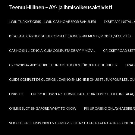
Search
Teemu Hiilinen – AY- ja ihmisoikeusaktivisti
SKIP TO CONTENT
1WIN TÜRKIYE GIRIŞ – 1WIN CASINO VE SPOR BAHISLERI
1XBET APP INSTALL
BIGCLASH CASINO : GUIDE COMPLET (BONUS, PAIEMENTS, MOBILE, SÉCURITÉ)
CASINO SIN LICENCIA: GUÍA COMPLETA DE APP Y MÓVIL
CRICKET ROAD BETT
CROWNPLAY APP: SCHRITTE UND METHODEN FÜR DEUTSCHE SPIELER
DRAGO
GUIDE COMPLET DE GLORION : CASINO EN LIGNE, BONUS ET JEUX POUR LES JO
LINKS TO
LUCKY JET 1WIN APP DOWNLOAD – GUIA COMPLETO DE INSTALAÇ
ONLINE SLOT SINGAPORE: WHAT TO KNOW
PIN UP CASINO ONLAYN AZƏRB
VER OPCIONES DISPONIBLES: CÓMO VERIFICAR TU CUENTA EN CASINOS ONLINE 