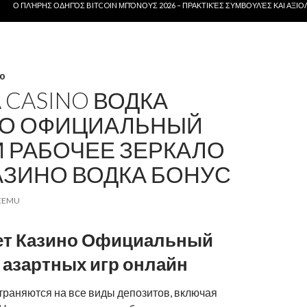
Ο ΠΛΉΡΗΣ ΟΔΗΓΌΣ BITCOIN ΜΠΌΝΟΥΣ 2026 – ΠΡΑΚΤΙΚΈΣ ΣΥΜΒΟΥΛΈΣ ΚΑΙ ΑΞΙ
0
 CASINO ВОДКА
НО ОФИЦИАЛЬНЫЙ
И РАБОЧЕЕ ЗЕРКАЛО
АЗИНО ВОДКА БОНУС
EEMU
ет Казино Официальный
 азартных игр онлайн
траняются на все виды депозитов, включая