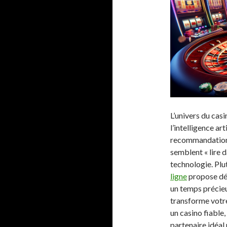
L’univers du casi
l’intelligence ar
recommandations 
semblent « lire d
technologie. Plu
ligne
propose déj
un temps précieu
transforme votre
un casino fiabl
partenaire idéal 