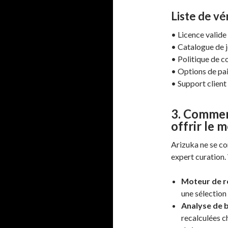
Liste de vé
• Licence valide 
• Catalogue de j
• Politique de co
• Options de pa
• Support client
3. Comment
offrir le m
Arizuka ne se con
expert curation. 
Moteur de r
une sélection
Analyse de 
recalculées c