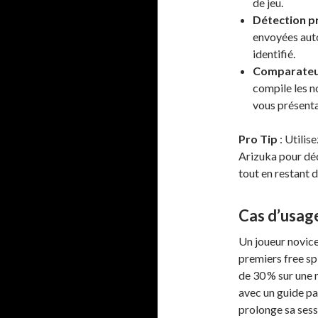
de jeu.
Détection p
envoyées aut
identifié.
Comparateu
compile les no
vous présenta
Pro Tip
: Utilise
Arizuka pour déco
tout en restant 
Cas d’usag
Un joueur novice
premiers free sp
de 30 % sur une 
avec un guide pas
prolonge sa sess