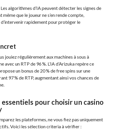
Les algorithmes d’IA peuvent détecter les signes de
nt même que le joueur ne s’en rende compte,
 d’intervenir rapidement pour protéger le
ncret
s jouiez régulièrement aux machines à sous à
ne avec un RTP de 96 %. L’IA d’Arizuka repère ce
propose un bonus de 20 % de free spins sur une
frant 97 % de RTP, augmentant ainsi vos chances de
me.
s essentiels pour choisir un casino
y
mparez les plateformes, ne vous fiez pas uniquement
tifs. Voici les sélection criteria à vérifier :