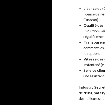
Licence et r
licence déliv
Curacao).
Qualité des 
Evolution Gam
régulièrement
Transparenc
comment les d
le support.
Vitesse des 
instantané (e‑
Service clien
une assistanc
Industry Secre
de
trust, safet
de meilleures no