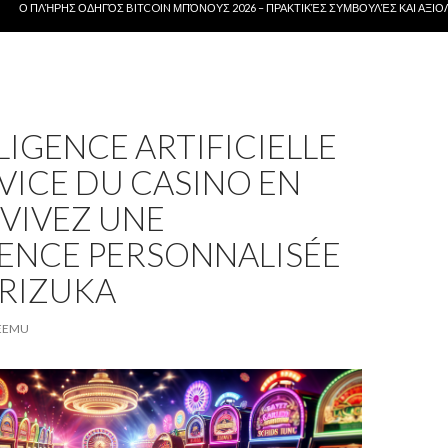
Ο ΠΛΉΡΗΣ ΟΔΗΓΌΣ BITCOIN ΜΠΌΝΟΥΣ 2026 – ΠΡΑΚΤΙΚΈΣ ΣΥΜΒΟΥΛΈΣ ΚΑΙ ΑΞΙ
LLIGENCE ARTIFICIELLE
VICE DU CASINO EN
: VIVEZ UNE
IENCE PERSONNALISÉE
ARIZUKA
EEMU