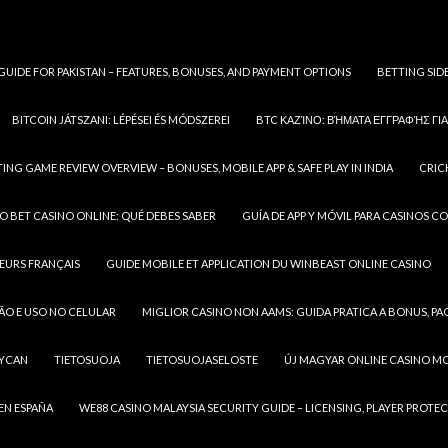
 GUIDE FOR PAKISTAN – FEATURES, BONUSES, AND PAYMENT OPTIONS
BETTING SID
BITCOIN JÁTSZANI: LÉPÉSEI ÉS MÓDSZEREI
BTC ΚΑΖΊΝΟ: ΒΉΜΑΤΑ ΕΓΓΡΑΦΉΣ ΓΙ
ING GAME REVIEW OVERVIEW – BONUSES, MOBILE APP & SAFE PLAY IN INDIA
CRIC
 BET CASINO ONLINE: QUÉ DEBES SABER
GUÍA DE APP Y MÓVIL PARA CASINOS C
UEURS FRANÇAIS
GUIDE MOBILE ET APPLICATION DU WINBEAST ONLINE CASINO
ÃO E USO NO CELULAR
MIGLIOR CASINO NON AAMS: GUIDA PRATICA A BONUS, PA
AYCAN
TIETOSUOJA
TIETOSUOJASELOSTE
ÚJ MAGYAR ONLINE CASINO MO
EN ESPAÑA
WE88 CASINO MALAYSIA SECURITY GUIDE – LICENSING, PLAYER PROTEC