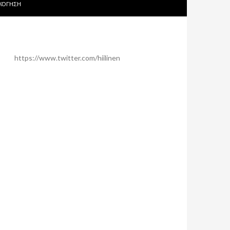
ΟΛΌΓΗΣΗ
https://www.twitter.com/hiilinen