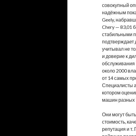
совокупный опы
надёжным пока
Geely, набравш
Chery — 83,01 
стабильными п
подтверждает 
учитывал не то
и доверие к ди
обслуживания 
около 2000 вл
от 14 самых п
Специалисты а
котором оцени
машин разных 
Они могут быть
стоимость, кач
репутация и т.