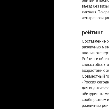
рейтинге паспо
въезд без визы
Partners. По с
четыре позиции
рейтинг
Составление р
различных мето
анализ, экспер
Рейтинги обыч
списка объекто
возрастанию з
Совместный пр
«Россия сегодн
для оценки эф
абитуриентами
сообществом и
различных рейт