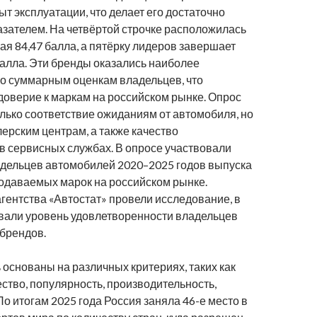
т эксплуатации, что делает его достаточно
зателем. На четвёртой строчке расположилась
ая 84,47 балла, а пятёрку лидеров завершает
балла. Эти бренды оказались наиболее
о суммарным оценкам владельцев, что
доверие к маркам на российском рынке. Опрос
лько соответствие ожиданиям от автомобиля, но
лерским центрам, а также качество
в сервисных службах. В опросе участвовали
адельцев автомобилей 2020–2025 годов выпуска
родаваемых марок на российском рынке.
гентства «Автостат» провели исследование, в
вали уровень удовлетворенности владельцев
брендов.
 основаны на различных критериях, таких как
ество, популярность, производительность,
 По итогам 2025 года Россия заняла 46-е место в