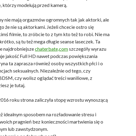
e, którzy modelują przed kamerą.
 nie mają orgazmów ogromnych tak jak aktorki, ale
o że nie są aktorkami. Jeżeli chcecie ostro się
imś filmie, to zróbcie to z tym kto też to robi. Nie ma
krótko, są tu też mega długie seanse laseczek. Ta
je najdrobniejsze
chaterbate,com
szczegóły wyrazu
uje jakość Full HD nawet podczas powiększania
yna ta zaprasza również osoby wszystkich płci i o
cjach seksualnych. Niezależnie od tego, czy
 BDSM, czy wolisz oglądać treści waniliowe, z
esz je tutaj.
016 roku strona zaliczyła stopę wzrostu wynoszącą
eż idealnym sposobem na rozładowanie stresu i
woich pragnień bez konieczności martwienia się o
nym lub zawstydzonym.