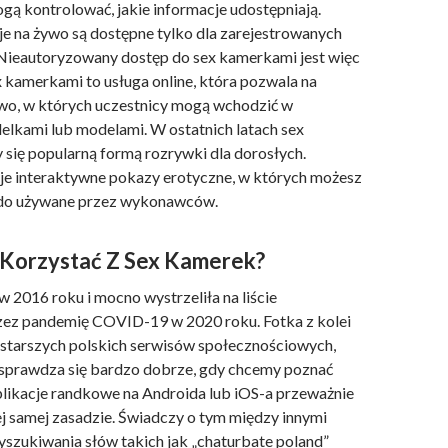
ą kontrolować, jakie informacje udostępniają.
e na żywo są dostępne tylko dla zarejestrowanych
Nieautoryzowany dostęp do sex kamerkami jest więc
x kamerkami to usługa online, która pozwala na
ywo, w których uczestnicy mogą wchodzić w
delkami lub modelami. W ostatnich latach sex
 się popularną formą rozrywki dla dorosłych.
e interaktywne pokazy erotyczne, w których możesz
ldo używane przez wykonawców.
Korzystać Z Sex Kamerek?
 2016 roku i mocno wystrzeliła na liście
zez pandemię COVID-19 w 2020 roku. Fotka z kolei
ajstarszych polskich serwisów społecznościowych,
a sprawdza się bardzo dobrze, gdy chcemy poznać
plikacje randkowe na Androida lub iOS-a przeważnie
tej samej zasadzie. Świadczy o tym między innymi
yszukiwania słów takich jak „chaturbate poland”