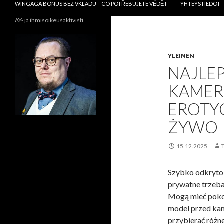
WINGAGA BONUS BEZ VKLADU – CO POTŘEBUJETE VĚDĚT
YHTEYSTIEDOT
AY- ja ihmisoikeusaktivisti
YLEINEN
NAJLE
KAMER
EROTY
ŻYWO
15.12.2025
Szybko odkryto 
prywatne trzeba 
Mogą mieć poko
model przed ka
przybierać różne