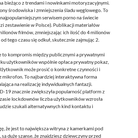
 na bieżąco z trendami i nowinkami motoryzacyjnymi.
ony środowiska i zmniejszenia śladu węglowego. To
t najpopularniejszym serwisem porno na świecie
zi zestawienie w Polsce). Publikacji materiałów
milionów filmów, zmniejszając ich ilość do 4 milionów
 od tego czasu się odkuł, skutecznie zajmując 2.
 to kompromis między publicznymi a prywatnymi
ilku użytkowników wspólnie opłaca prywatny pokaz,
 Użytkownik może prosić o konkretne czynności i
 mikrofon. To najbardziej interaktywna forma
jąca na realizację indywidualnych fantazji.
-19 znacznie zwiększyła popularność platform z
zasie lockdownów liczba użytkowników wzrosła
udzie szukali alternatywnych kind kontaktu i
ę, że jest to największa witryna z kamerkami pod
 są duże szanse, że znajdziesz dziewczyny przed