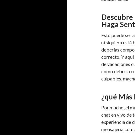
Descubre 
Haga Sent
Esto puede ser a
ni siquiera está
deberías comport
correcto. Y aquí
de vacaciones c
cómo debería com
culpables, macha
¿qué Más 
Por mucho, el má
chat en vivo de 
experiencia de c
mensajería como