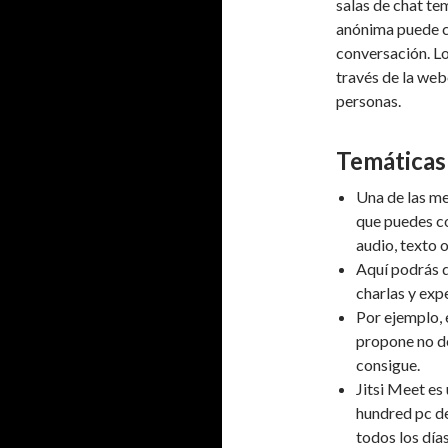
salas de chat t
anónima puede co
conversación. Lo
través de la web
personas.
Temáticas
Una de las me
que puedes c
audio, texto o
Aquí podrás d
charlas y exp
Por ejemplo, 
propone no de
consigue.
Jitsi Meet es
hundred pc de
todos los día