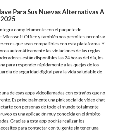
lave Para Sus Nuevas Alternativas A
 2025
 integra completamente con el paquete de
e Microsoft Office y también nos permite sincronizar
erceros que sean compatibles con esta plataforma. Y
orea automáticamente las violaciones de las reglas
oderadores están disponibles las 24 horas del día, los
ana para responder rápidamente a las quejas de los
uardia de seguridad digital para la vida saludable de
e una de esas apps videollamadas con extraños que no
erente. Es principalmente una pink social de vídeo chat
nectarte con personas de todo el mundo totalmente
Gruveo es una aplicación muy conocida en el ámbito
adas. Gracias a esta app podrás realizar los
ecesites para contactar con tu gente sin tener una