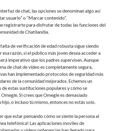
interfaz de chat, las opciones se denominan algo así
ar usuario” o “Marcar contenido”.
e registrarte para disfrutar de todas las funciones del
comunidad de Chatilandia.
 falta de verificación de edad robusta sigue siendo
 esa razón, si el público más joven desea acceder a
 será imperativo que los padres supervisen. Aunque
rma de chat de video es completamente segura,
tivas han implementado protocolos de seguridad más
ándares de la comunidad mejorados. Echemos un
s de estas sustituciones populares y cómo se
 Omegle. Si crees que Omegle es demasiado
 hijo, o incluso tú mismo, entonces no estás solo.
er que estar pensando cómo se siente la persona al
ínea telefónica! Las aplicaciones moviles de
eollamadas y videoconferencias han llegado para