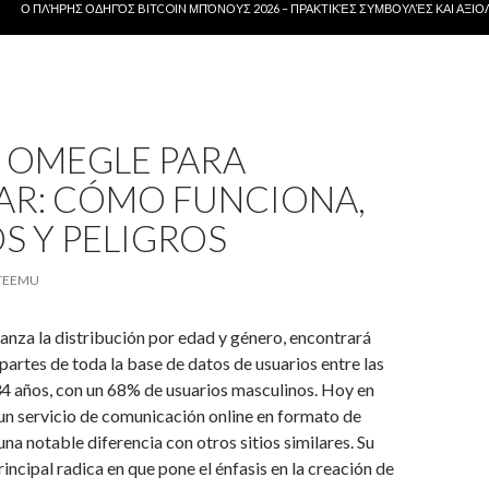
Ο ΠΛΉΡΗΣ ΟΔΗΓΌΣ BITCOIN ΜΠΌΝΟΥΣ 2026 – ΠΡΑΚΤΙΚΈΣ ΣΥΜΒΟΥΛΈΣ ΚΑΙ ΑΞΙ
S OMEGLE PARA
AR: CÓMO FUNCIONA,
S Y PELIGROS
TEEMU
nza la distribución por edad y género, encontrará
 partes de toda la base de datos de usuarios entre las
4 años, con un 68% de usuarios masculinos. Hoy en
 un servicio de comunicación online en formato de
una notable diferencia con otros sitios similares. Su
incipal radica en que pone el énfasis en la creación de