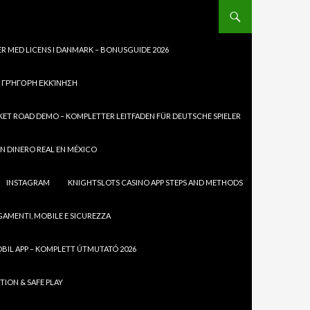
ER MED LICENS I DANMARK – BONUSGUIDE 2026
Α ΓΡΉΓΟΡΗ ΕΚΚΊΝΗΣΗ
KET ROAD DEMO – KOMPLETTER LEITFADEN FÜR DEUTSCHE SPIELER
ON DINERO REAL EN MÉXICO
INSTAGRAM
KNIGHTSLOTS CASINO APP STEPS AND METHODS
GAMENTI, MOBILE E SICUREZZA
BIL APP – KOMPLETT ÚTMUTATÓ 2026
TION & SAFE PLAY