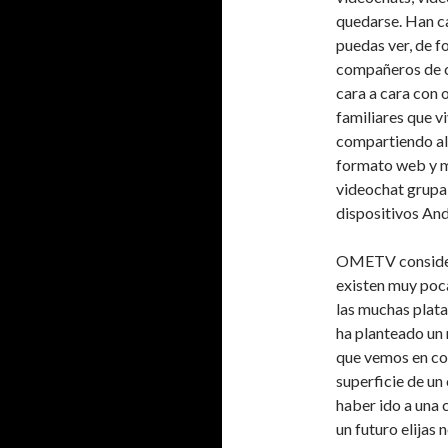
quedarse. Han c
puedas ver, de fo
compañeros de c
cara a cara con 
familiares que v
compartiendo alg
formato web y m
videochat grupal
dispositivos And
OMETV considera
existen muy poc
las muchas plat
ha planteado un 
que vemos en co
superficie de un
haber ido a una 
un futuro elijas 