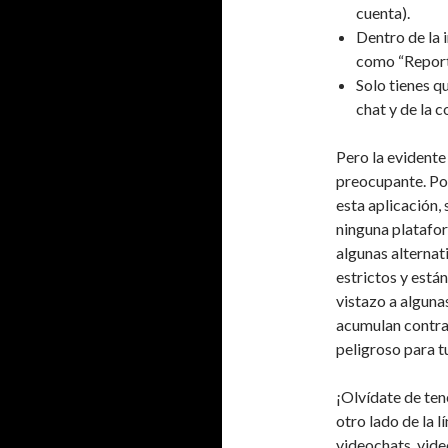
cuenta).
Dentro de la 
como “Report
Solo tienes qu
chat y de la 
Pero la evidente
preocupante. Por
esta aplicación,
ninguna platafo
algunas alterna
estrictos y est
vistazo a alguna
acumulan contra
peligroso para tu
¡Olvídate de ten
otro lado de la l
videochats, vid