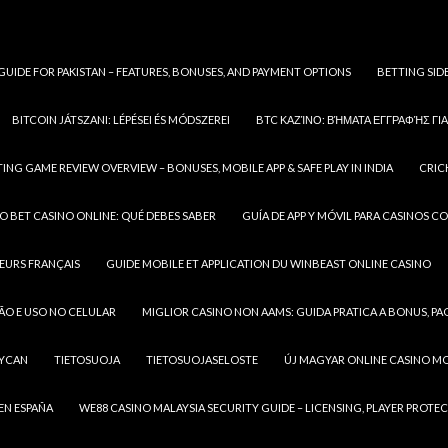
 GUIDE FOR PAKISTAN – FEATURES, BONUSES, AND PAYMENT OPTIONS
BETTING SID
BITCOIN JÁTSZANI: LÉPÉSEI ÉS MÓDSZEREI
BTC ΚΑΖΊΝΟ: ΒΉΜΑΤΑ ΕΓΓΡΑΦΉΣ ΓΙ
ING GAME REVIEW OVERVIEW – BONUSES, MOBILE APP & SAFE PLAY IN INDIA
CRIC
 BET CASINO ONLINE: QUÉ DEBES SABER
GUÍA DE APP Y MÓVIL PARA CASINOS C
UEURS FRANÇAIS
GUIDE MOBILE ET APPLICATION DU WINBEAST ONLINE CASINO
ÃO E USO NO CELULAR
MIGLIOR CASINO NON AAMS: GUIDA PRATICA A BONUS, PA
AYCAN
TIETOSUOJA
TIETOSUOJASELOSTE
ÚJ MAGYAR ONLINE CASINO MO
EN ESPAÑA
WE88 CASINO MALAYSIA SECURITY GUIDE – LICENSING, PLAYER PROTEC