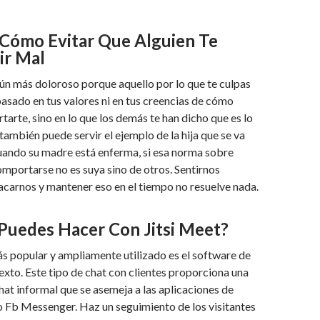
Cómo Evitar Que Alguien Te
ir Mal
ún más doloroso porque aquello por lo que te culpas
 basado en tus valores ni en tus creencias de cómo
arte, sino en lo que los demás te han dicho que es lo
 también puede servir el ejemplo de la hija que se va
uando su madre está enferma, si esa norma sobre
portarse no es suya sino de otros. Sentirnos
carnos y mantener eso en el tiempo no resuelve nada.
Puedes Hacer Con Jitsi Meet?
s popular y ampliamente utilizado es el software de
texto. Este tipo de chat con clientes proporciona una
hat informal que se asemeja a las aplicaciones de
 Fb Messenger. Haz un seguimiento de los visitantes