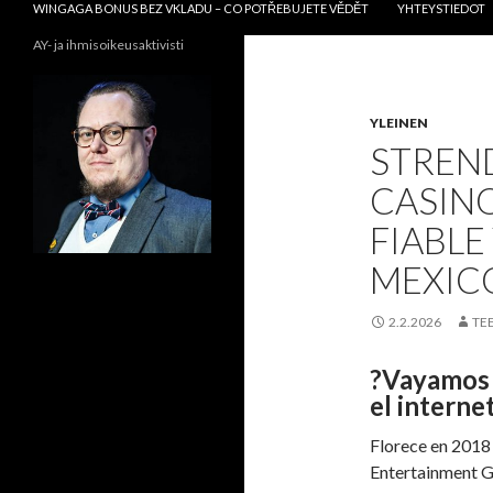
WINGAGA BONUS BEZ VKLADU – CO POTŘEBUJETE VĚDĚT
YHTEYSTIEDOT
AY- ja ihmisoikeusaktivisti
YLEINEN
STREN
CASINO
FIABLE
MEXIC
2.2.2026
TE
?Vayamos 
el interne
Florece en 2018
Entertainment Gr