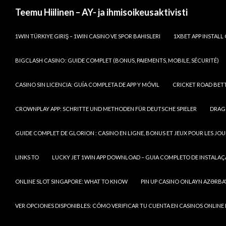
Search
Teemu Hiilinen – AY- ja ihmisoikeusaktivisti
SKIP TO CONTENT
1WIN TÜRKIYE GIRIŞ – 1WIN CASINO VE SPOR BAHISLERI
1XBET APP INSTALL
BIGCLASH CASINO : GUIDE COMPLET (BONUS, PAIEMENTS, MOBILE, SÉCURITÉ)
CASINO SIN LICENCIA: GUÍA COMPLETA DE APP Y MÓVIL
CRICKET ROAD BETT
CROWNPLAY APP: SCHRITTE UND METHODEN FÜR DEUTSCHE SPIELER
DRAGO
GUIDE COMPLET DE GLORION : CASINO EN LIGNE, BONUS ET JEUX POUR LES JO
LINKS TO
LUCKY JET 1WIN APP DOWNLOAD – GUIA COMPLETO DE INSTALAÇ
ONLINE SLOT SINGAPORE: WHAT TO KNOW
PIN UP CASINO ONLAYN AZƏRB
VER OPCIONES DISPONIBLES: CÓMO VERIFICAR TU CUENTA EN CASINOS ONLINE 