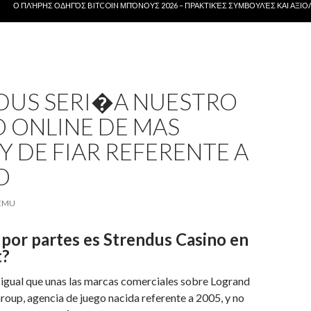
Ο ΠΛΉΡΗΣ ΟΔΗΓΌΣ BITCOIN ΜΠΌΝΟΥΣ 2026 – ΠΡΑΚΤΙΚΈΣ ΣΥΜΒΟΥΛΈΣ ΚΑΙ ΑΞΙ
DUS SERI�A NUESTRO
 ONLINE DE MAS
 Y DE FIAR REFERENTE A
O
EMU
por partes es Strendus Casino en
t?
 igual que unas las marcas comerciales sobre Logrand
oup, agencia de juego nacida referente a 2005, y no