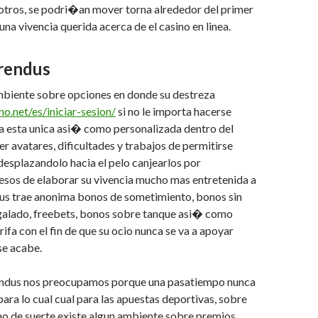
otros, se podri�an mover torna alrededor del primer
una vivencia querida acerca de el casino en linea.
rendus
ambiente sobre opciones en donde su destreza
no.net/es/iniciar-sesion/
si no le importa hacerse
a esta unica asi� como personalizada dentro del
r avatares, dificultades y trabajos de permitirse
desplazandolo hacia el pelo canjearlos por
esos de elaborar su vivencia mucho mas entretenida a
dus trae anonima bonos de sometimiento, bonos sin
egalado, freebets, bonos sobre tanque asi� como
ifa con el fin de que su ocio nunca se va a apoyar
se acabe.
endus nos preocupamos porque una pasatiempo nunca
ara lo cual cual para las apuestas deportivas, sobre
o de suerte existe algun ambiente sobre premios