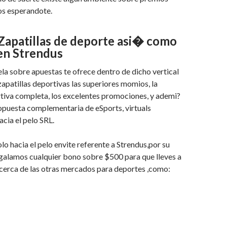
s esperandote.
Zapatillas de deporte asi� como
 en Strendus
la sobre apuestas te ofrece dentro de dicho vertical
apatillas deportivas las superiores momios, la
tiva completa, los excelentes promociones, y ademi?
opuesta complementaria de eSports, virtuals
cia el pelo SRL.
o hacia el pelo envite referente a Strendus,por su
egalamos cualquier bono sobre $500 para que lleves a
cerca de las otras mercados para deportes ,como: