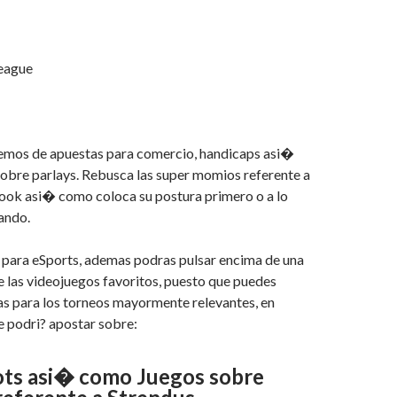
eague
mos de apuestas para comercio, handicaps asi�
obre parlays. Rebusca las super momios referente a
ook asi� como coloca su postura primero o a lo
ando.
 para eSports, ademas podras pulsar encima de una
 las videojuegos favoritos, puesto que puedes
as para los torneos mayormente relevantes, en
e podri? apostar sobre:
lots asi� como Juegos sobre