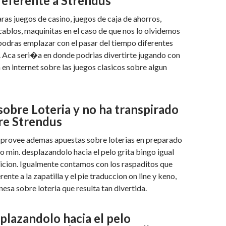
referente a Strendus
ras juegos de casino, juegos de caja de ahorros,
ablos, maquinitas en el caso de que nos lo olvidemos
podras emplazar con el pasar del tiempo diferentes
. Aca seri�a en donde podrias divertirte jugando con
n en internet sobre las juegos clasicos sobre algun
obre Loteria y no ha transpirado
re Strendus
 provee ademas apuestas sobre loterias en preparado
o min. desplazandolo hacia el pelo grita bingo igual
icion. Igualmente contamos con los raspaditos que
ente a la zapatilla y el pie traduccion on line y keno,
nesa sobre loteria que resulta tan divertida.
plazandolo hacia el pelo