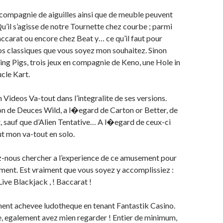
 compagnie de aiguilles ainsi que de meuble peuvent
 Qu’il s’agisse de notre Tournette chez courbe ; parmi
ccarat ou encore chez Beat y… ce qu’il faut pour
s classiques que vous soyez mon souhaitez. Sinon
ying Pigs, trois jeux en compagnie de Keno, une Hole in
cle Kart.
 Videos Va-tout dans l’integralite de ses versions.
ion de Deuces Wild, a l�egard de Carton or Better, de
 sauf que d’Alien Tentative… A l�egard de ceux-ci
t mon va-tout en solo.
sez-nous chercher a l’experience de ce amusement pour
ment. Est vraiment que vous soyez y accomplissiez :
Live Blackjack , ! Baccarat !
ment achevee ludotheque en tenant Fantastik Casino.
, egalement avez mien regarder ! Entier de minimum,