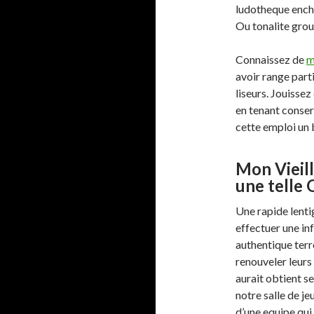
ludotheque encha
Ou tonalite group
Connaissez de
m
avoir range parti
liseurs. Jouisse
en tenant conser
cette emploi un 
Mon Vieill
une telle
Une rapide lenti
effectuer une inf
authentique terr
renouveler leurs
aurait obtient se
notre salle de je
d’une equipe qui