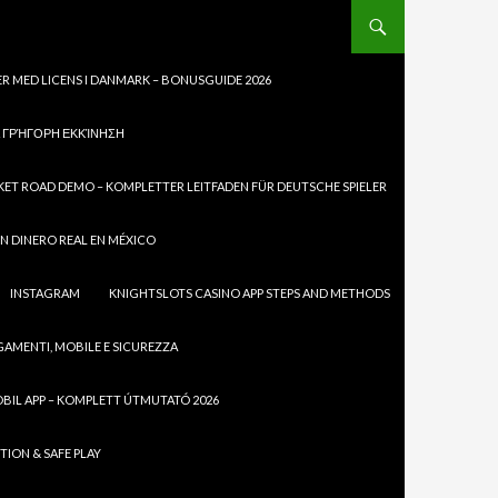
ER MED LICENS I DANMARK – BONUSGUIDE 2026
Α ΓΡΉΓΟΡΗ ΕΚΚΊΝΗΣΗ
KET ROAD DEMO – KOMPLETTER LEITFADEN FÜR DEUTSCHE SPIELER
ON DINERO REAL EN MÉXICO
INSTAGRAM
KNIGHTSLOTS CASINO APP STEPS AND METHODS
GAMENTI, MOBILE E SICUREZZA
BIL APP – KOMPLETT ÚTMUTATÓ 2026
TION & SAFE PLAY