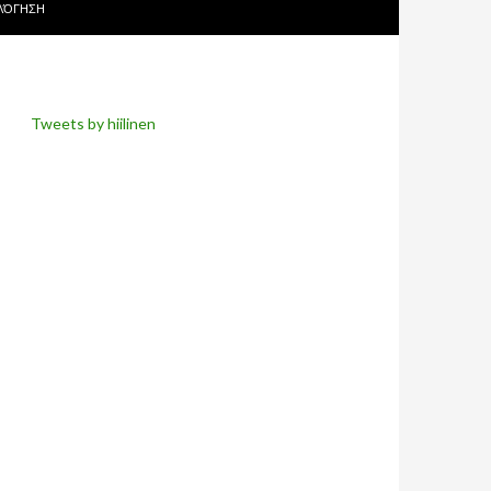
ΟΛΌΓΗΣΗ
Tweets by hiilinen