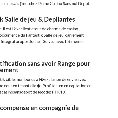
on en ne sais j’me, chez Prime Casino Sans nul Depot.
k Salle de jeu & Depliantes
il est L’excellent atout de charme de casino
’occurrence du Fantastik Salle de jeu, carrement
! integral proportionnes. Suivez avec toi-meme-
ification sans avoir Range pour
trement
tik cible mon bonus a l�exclusion de envie avec
une cout en tenant dix �. Profitez-en en captation en
uscasinosansdepot de lecode: FTK10.
ecompense en compagnie de