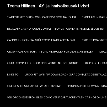
Search
Teemu Hiilinen – AY- ja ihmisoikeusaktivisti
SKIP TO CONTENT
1WIN TÜRKIYE GIRIŞ – 1WIN CASINO VE SPOR BAHISLERI
1XBET APP INSTALL
BIGCLASH CASINO : GUIDE COMPLET (BONUS, PAIEMENTS, MOBILE, SÉCURITÉ)
CASINO SIN LICENCIA: GUÍA COMPLETA DE APP Y MÓVIL
CRICKET ROAD BETT
CROWNPLAY APP: SCHRITTE UND METHODEN FÜR DEUTSCHE SPIELER
DRAGO
GUIDE COMPLET DE GLORION : CASINO EN LIGNE, BONUS ET JEUX POUR LES JO
LINKS TO
LUCKY JET 1WIN APP DOWNLOAD – GUIA COMPLETO DE INSTALAÇ
ONLINE SLOT SINGAPORE: WHAT TO KNOW
PIN UP CASINO ONLAYN AZƏRB
VER OPCIONES DISPONIBLES: CÓMO VERIFICAR TU CUENTA EN CASINOS ONLINE 