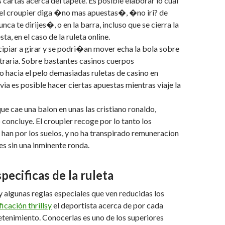
 cartas acerca del tapete. Es posible elaborar lo cual
 el croupier diga �no mas apuestas�, �no iri? de
a te dirijes�, o en la barra, incluso que se cierra la
ta, en el caso de la ruleta online.
cipiar a girar y se podri�an mover echa la bola sobre
raria. Sobre bastantes casinos cuerpos
 hacia el pelo demasiadas ruletas de casino en
via es posible hacer ciertas apuestas mientras viaje la
ue cae una balon en unas las cristiano ronaldo,
 concluye. El croupier recoge por lo tanto los
 han por los suelos, y no ha transpirado remuneracion
es sin una inminente ronda.
ecificas de la ruleta
 algunas reglas especiales que ven reducidas los
icación thrillsy
el deportista acerca de por cada
retenimiento. Conocerlas es uno de los superiores