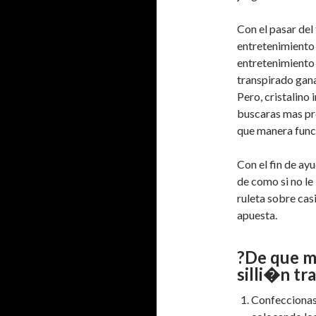
Con el pasar del
entretenimiento
entretenimiento d
transpirado gana
Pero, cristalino 
buscaras mas pr
que manera funci
Con el fin de ay
de como si no le
ruleta sobre casi
apuesta.
?De que ma
silli�n tr
Confeccionas 