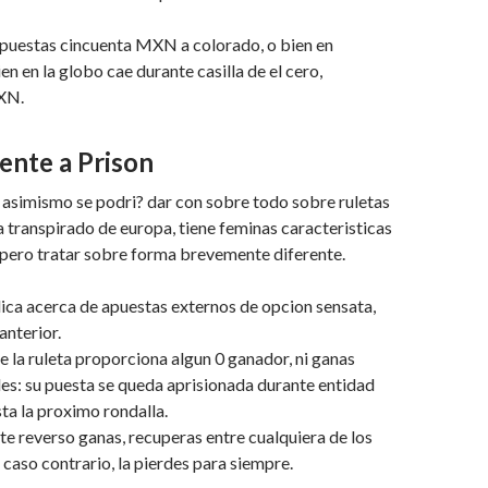
apuestas cincuenta MXN a colorado, o bien en
n en la globo cae durante casilla de el cero,
XN.
ente a Prison
 asimismo se podri? dar con sobre todo sobre ruletas
a transpirado de europa, tiene feminas caracteristicas
 pero tratar sobre forma brevemente diferente.
ca acerca de apuestas externos de opcion sensata,
anterior.
e la ruleta proporciona algun 0 ganador, ni ganas
des: su puesta se queda aprisionada durante entidad
sta la proximo rondalla.
nte reverso ganas, recuperas entre cualquiera de los
 caso contrario, la pierdes para siempre.