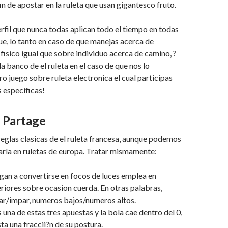
in de apostar en la ruleta que usan gigantesco fruto.
rfil que nunca todas aplican todo el tiempo en todas
que, lo tanto en caso de que manejas acerca de
 fisico igual que sobre individuo acerca de camino, ?
a banco de el ruleta en el caso de que nos lo
o juego sobre ruleta electronica el cual participas
s especificas!
e Partage
 reglas clasicas de el ruleta francesa, aunque podemos
rla en ruletas de europa. Tratar mismamente:
gan a convertirse en focos de luces emplea en
riores sobre ocasion cuerda. En otras palabras,
ar/impar, numeros bajos/numeros altos.
una de estas tres apuestas y la bola cae dentro del 0,
ta una fraccii?n de su postura.