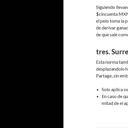
Siguiendo lleva
$cincuenta MXN 
el pelo toma la p
de derivar ganad
de que sale como
tres. Surr
Esta norma tambi
desplazandolo h
Partage, sin emb
Solo aplica s
En caso de que
mitad de el a