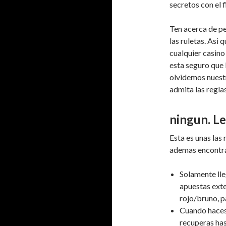
secretos con el f
Ten acerca de pe
las ruletas. Asi 
cualquier casino
esta seguro que l
olvidemos nuestr
admita las regla
ningun. L
Esta es unas las
ademas encontra
Solamente lle
apuestas exte
rojo/bruno, p
Cuando haces 
recuperas has