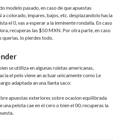
ndo modelo pasado, en caso de que apuestas
a colorado, impares, bajos, etc. desplazandolo hacia
ista el 0, vas a esperar a la inminente rondalla. En caso
ora, recuperas las $50 MXN. Por otra parte, en caso
 querias, lo pierdes todo.
ender
en se utilliza en algunas ruletas americanas,
acia el pelo viene an actuar unicamente como Le
argo adaptada an una llanta saco:
obre apuestas exteriores sobre ocasion equilibrada
 una pelota cae en el cero o bien el 00, recuperas la
puesta.