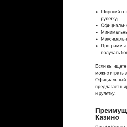
Широкий спе
рулетку;
Официальный
Минимальный
Максимальны
Программы л
получать бо
Если вы ищете 
можно играть в
Официальный са
предлагает шир
и рулетку.
Преимуще
Казино