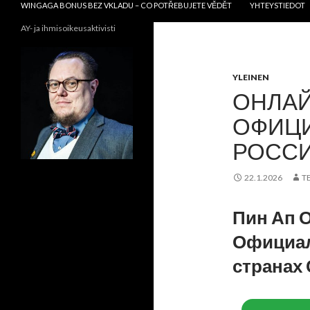
WINGAGA BONUS BEZ VKLADU – CO POTŘEBUJETE VĚDĚT
YHTEYSTIEDOT
AY- ja ihmisoikeusaktivisti
YLEINEN
ОНЛАЙ
ОФИЦИ
РОССИ
22.1.2026
T
Пин Ап 
Официал
странах