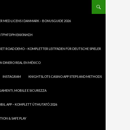
ER MED LICENS I DANMARK – BONUSGUIDE 2026
Α ΓΡΉΓΟΡΗ ΕΚΚΊΝΗΣΗ
KET ROAD DEMO – KOMPLETTER LEITFADEN FÜR DEUTSCHE SPIELER
ON DINERO REAL EN MÉXICO
INSTAGRAM
KNIGHTSLOTS CASINO APP STEPS AND METHODS
GAMENTI, MOBILE E SICUREZZA
BIL APP – KOMPLETT ÚTMUTATÓ 2026
TION & SAFE PLAY