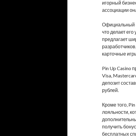
игорный бизнес
ассоциации он
Официальный са
что делает его
предлагает шир
разработчиков, 
карточные игры
Pin Up Casino 
Visa, Mastercar
депозит состав
рублей.
Кроме того, Pi
лояльности, к
дополнительны
получить бонус
бесплатных сп