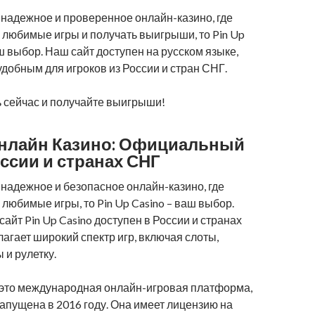
 надежное и проверенное онлайн-казино, где
 любимые игры и получать выигрыши, то Pin Up
аш выбор. Наш сайт доступен на русском языке,
 удобным для игроков из России и стран СНГ.
ь сейчас и получайте выигрыши!
нлайн Казино: Официальный
оссии и странах СНГ
надежное и безопасное онлайн-казино, где
 любимые игры, то Pin Up Casino – ваш выбор.
йт Pin Up Casino доступен в России и странах
лагает широкий спектр игр, включая слоты,
 и рулетку.
– это международная онлайн-игровая платформа,
апущена в 2016 году. Она имеет лицензию на