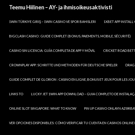
Search
Teemu Hiilinen – AY- ja ihmisoikeusaktivisti
SKIP TO CONTENT
1WIN TÜRKIYE GIRIŞ – 1WIN CASINO VE SPOR BAHISLERI
1XBET APP INSTALL
BIGCLASH CASINO : GUIDE COMPLET (BONUS, PAIEMENTS, MOBILE, SÉCURITÉ)
CASINO SIN LICENCIA: GUÍA COMPLETA DE APP Y MÓVIL
CRICKET ROAD BETT
CROWNPLAY APP: SCHRITTE UND METHODEN FÜR DEUTSCHE SPIELER
DRAGO
GUIDE COMPLET DE GLORION : CASINO EN LIGNE, BONUS ET JEUX POUR LES JO
LINKS TO
LUCKY JET 1WIN APP DOWNLOAD – GUIA COMPLETO DE INSTALAÇ
ONLINE SLOT SINGAPORE: WHAT TO KNOW
PIN UP CASINO ONLAYN AZƏRB
VER OPCIONES DISPONIBLES: CÓMO VERIFICAR TU CUENTA EN CASINOS ONLINE 