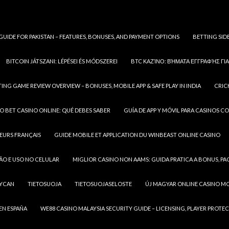
 GUIDE FOR PAKISTAN – FEATURES, BONUSES, AND PAYMENT OPTIONS
BETTING SID
BITCOIN JÁTSZANI: LÉPÉSEI ÉS MÓDSZEREI
BTC ΚΑΖΊΝΟ: ΒΉΜΑΤΑ ΕΓΓΡΑΦΉΣ ΓΙ
ING GAME REVIEW OVERVIEW – BONUSES, MOBILE APP & SAFE PLAY IN INDIA
CRIC
 BET CASINO ONLINE: QUÉ DEBES SABER
GUÍA DE APP Y MÓVIL PARA CASINOS C
UEURS FRANÇAIS
GUIDE MOBILE ET APPLICATION DU WINBEAST ONLINE CASINO
ÃO E USO NO CELULAR
MIGLIOR CASINO NON AAMS: GUIDA PRATICA A BONUS, PA
AYCAN
TIETOSUOJA
TIETOSUOJASELOSTE
ÚJ MAGYAR ONLINE CASINO MO
EN ESPAÑA
WE88 CASINO MALAYSIA SECURITY GUIDE – LICENSING, PLAYER PROTEC