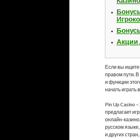
Казин
Бонусы
Игроко
Бонусы
Акции 
Если вы ищете 
правом пути. 
и функции этог
начать играть 
Pin Up Casino 
предлагает игр
онлайн-казино.
русском языке,
и других стран