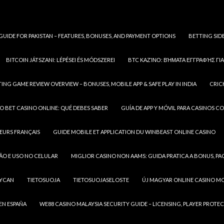
 GUIDE FOR PAKISTAN – FEATURES, BONUSES, AND PAYMENT OPTIONS
BETTING SID
BITCOIN JÁTSZANI: LÉPÉSEI ÉS MÓDSZEREI
BTC ΚΑΖΊΝΟ: ΒΉΜΑΤΑ ΕΓΓΡΑΦΉΣ ΓΙ
ING GAME REVIEW OVERVIEW – BONUSES, MOBILE APP & SAFE PLAY IN INDIA
CRIC
 BET CASINO ONLINE: QUÉ DEBES SABER
GUÍA DE APP Y MÓVIL PARA CASINOS C
UEURS FRANÇAIS
GUIDE MOBILE ET APPLICATION DU WINBEAST ONLINE CASINO
ÃO E USO NO CELULAR
MIGLIOR CASINO NON AAMS: GUIDA PRATICA A BONUS, PA
AYCAN
TIETOSUOJA
TIETOSUOJASELOSTE
ÚJ MAGYAR ONLINE CASINO MO
EN ESPAÑA
WE88 CASINO MALAYSIA SECURITY GUIDE – LICENSING, PLAYER PROTEC