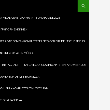
ER MED LICENS I DANMARK – BONUSGUIDE 2026
Α ΓΡΉΓΟΡΗ ΕΚΚΊΝΗΣΗ
KET ROAD DEMO – KOMPLETTER LEITFADEN FÜR DEUTSCHE SPIELER
ON DINERO REAL EN MÉXICO
INSTAGRAM
KNIGHTSLOTS CASINO APP STEPS AND METHODS
GAMENTI, MOBILE E SICUREZZA
BIL APP – KOMPLETT ÚTMUTATÓ 2026
TION & SAFE PLAY