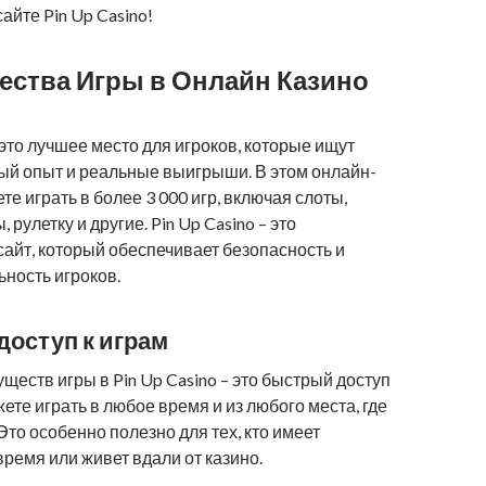
йте Pin Up Casino!
ства Игры в Онлайн Казино
– это лучшее место для игроков, которые ищут
ый опыт и реальные выигрыши. В этом онлайн-
те играть в более 3 000 игр, включая слоты,
 рулетку и другие. Pin Up Casino – это
айт, который обеспечивает безопасность и
ность игроков.
оступ к играм
ществ игры в Pin Up Casino – это быстрый доступ
жете играть в любое время и из любого места, где
 Это особенно полезно для тех, кто имеет
ремя или живет вдали от казино.