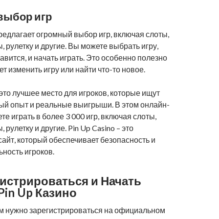
выбор игр
предлагает огромный выбор игр, включая слоты,
, рулетку и другие. Вы можете выбрать игру,
авится, и начать играть. Это особенно полезно
чет изменить игру или найти что-то новое.
– это лучшее место для игроков, которые ищут
ый опыт и реальные выигрыши. В этом онлайн-
те играть в более 3 000 игр, включая слоты,
 рулетку и другие. Pin Up Casino – это
айт, который обеспечивает безопасность и
ность игроков.
гистрироваться и Начать
Pin Up Казино
ам нужно зарегистрироваться на официальном