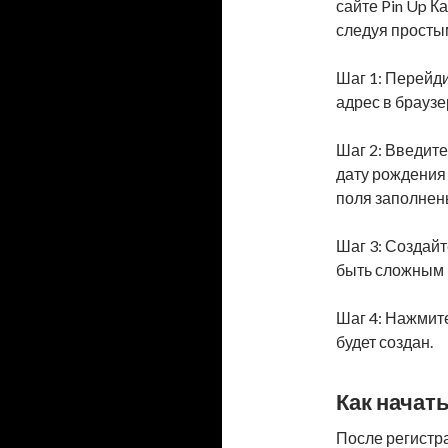
сайте Pin Up К
следуя просты
Шаг 1: Перейди
адрес в браузе
Шаг 2: Введит
дату рождения 
поля заполнен
Шаг 3: Создайт
быть сложным 
Шаг 4: Нажмите
будет создан.
Как начать
После регистра