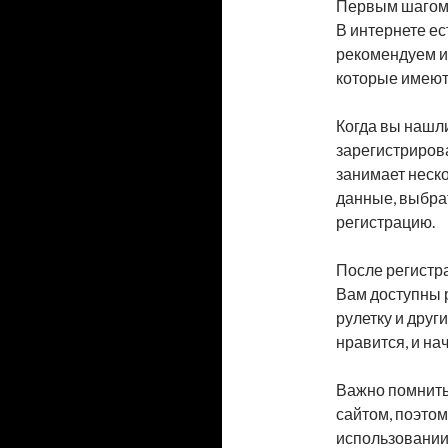
Первым шагом 
В интернете ес
рекомендуем и
которые имеют
Когда вы нашл
зарегистрирова
занимает неско
данные, выбрат
регистрацию.
После регистра
Вам доступны р
рулетку и друг
нравится, и нач
Важно помнить
сайтом, поэто
использовании