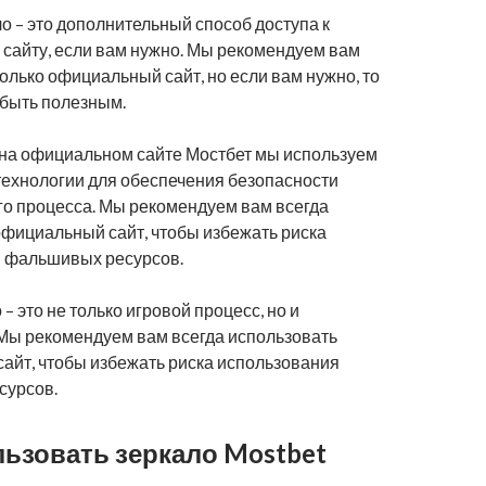
о – это дополнительный способ доступа к
сайту, если вам нужно. Мы рекомендуем вам
олько официальный сайт, но если вам нужно, то
 быть полезным.
 на официальном сайте Мостбет мы используем
ехнологии для обеспечения безопасности
го процесса. Мы рекомендуем вам всегда
официальный сайт, чтобы избежать риска
 фальшивых ресурсов.
– это не только игровой процесс, но и
 Мы рекомендуем вам всегда использовать
айт, чтобы избежать риска использования
сурсов.
льзовать зеркало Mostbet