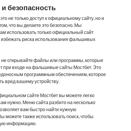
 и безопасность
 это не только доступ к официальному сайту, но и
том, что вы делаете это безопасно. Мы
ам использовать только официальный сайт
ы избежать риска использования фальшивых
а не открывайте файлы или программы, которые
т при входе на фальшивые сайты Мостбет. Это
едоносным программным обеспечением, которое
ть вред вашему устройству.
официальном сайте Мостбет вы можете легко
 вам нужно. Меню сайта разбито на несколько
позволяет вам быстро найти нужную
ы можете также использовать поиск, чтобы
ную информацию.