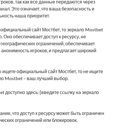
роков, так как все данные передаются через
ал. Это означает, что ваша безопасность и
ность наша приоритет.
 официальный сайт Мостбет, то зеркало Mostbet
. Оно обеспечивает доступ к ресурсу, не
 географических ограничений, обеспечивает
 анонимность игроков, и предлагает широкий
вы ищете официальный сайт Мостбет, то не ищите
ло Mostbet – ваш лучший выбор.
t доступно здесь: [введите ссылку на зеркало
ние, что доступ к ресурсу может быть ограничен
ческих ограничений или блокировок.