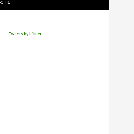
ΟΛΌΓΗΣΗ
Tweets by hiilinen