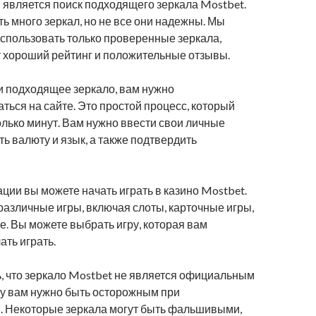
является поиск подходящего зеркала Mostbet.
ть много зеркал, но не все они надежны. Мы
спользовать только проверенные зеркала,
 хороший рейтинг и положительные отзывы.
и подходящее зеркало, вам нужно
ться на сайте. Это простой процесс, который
лько минут. Вам нужно ввести свои личные
ь валюту и язык, а также подтвердить
ции вы можете начать играть в казино Mostbet.
азличные игры, включая слоты, карточные игры,
ие. Вы можете выбрать игру, которая вам
ать играть.
, что зеркало Mostbet не является официальным
му вам нужно быть осторожным при
. Некоторые зеркала могут быть фальшивыми,