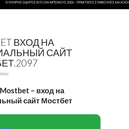
Ο ΠΛΉΡΗΣ ΟΔΗΓΌΣ BITCOIN ΜΠΌΝΟΥΣ 2026 – ΠΡΑΚΤΙΚΈΣ ΣΥΜΒΟΥΛΈΣ ΚΑΙ ΑΞΙ
ET ВХОД НА
ИАЛЬНЫЙ САЙТ
ЕТ.2097
EEMU
Mostbet – вход на
ьный сайт Мостбет